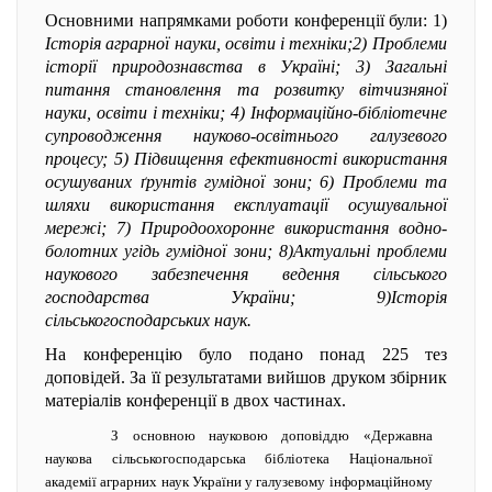
Основними напрямками роботи конференції були: 1)
Історія аграрної науки, освіти і техніки;2) Проблеми
історії природознавства в Україні; 3) Загальні
питання становлення та розвитку вітчизняної
науки, освіти і техніки; 4) Інформаційно-бібліотечне
супроводження науково-освітнього галузевого
процесу; 5) Підвищення ефективності використання
осушуваних ґрунтів гумідної зони; 6) Проблеми та
шляхи використання експлуатації осушувальної
мережі; 7) Природоохоронне використання водно-
болотних угідь гумідної зони; 8)Актуальні проблеми
наукового забезпечення ведення сільського
господарства України; 9)Історія
сільськогосподарських наук.
На конференцію було подано понад 225 тез
доповідей. За її результатами вийшов друком збірник
матеріалів конференції в двох частинах
.
З основною науковою доповіддю «Державна
наукова сільськогосподарська бібліотека Національної
академії аграрних наук України у галузевому інформаційному