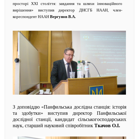
просторі ХХІ століття: завдання та шляхи інноваційного
вирішення»
виступив директор ДНСГБ НААН, член-
кореспондент НААН
Вергунов В.А.
З доповіддю «Панфильська дослідна станція: історія
та здобутки» виступив директор Панфильської
дослідної станції, кандидат сільськогосподарських
наук, старший науковий співробітник
Ткачов О.І.