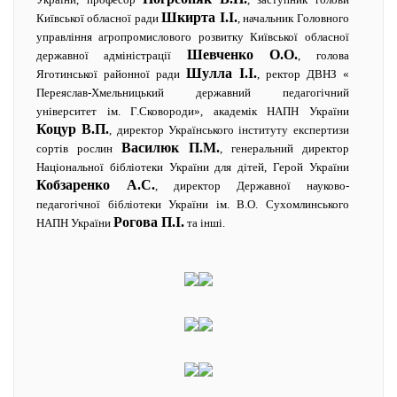
Шкирта І.І.
Київської обласної ради
, начальник Головного
управління агропромислового розвитку Київської обласної
Шевченко О.О.
державної адміністрації
, голова
Шулла І.І.
Яготинської районної ради
, ректор ДВНЗ «
Переяслав-Хмельницький державний педагогічний
університет ім. Г.Сковороди», академік НАПН України
Коцур В.П.
, директор Українського інституту експертизи
Василюк П.М.
сортів рослин
, генеральний директор
Національної бібліотеки України для дітей, Герой України
Кобзаренко А.С.
, директор Державної науково-
педагогічної бібліотеки України ім. В.О. Сухомлинського
Рогова П.І.
НАПН України
та інші.