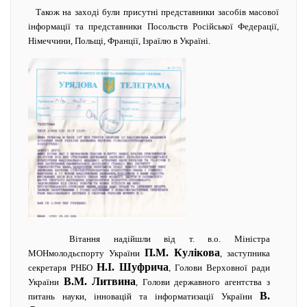
Також на заході були присутні представники засобів масової
інформації та представники Посольств Російської Федерації,
Німеччини, Польщі, Франції, Ізраїлю в Україні.
Вітання надійшли від т. в.о. Міністра
П.М. Кулікова
МОНмолодьспорту України
, заступника
Н.І. Шуфрича
секретаря РНБО
, Голови Верховної ради
В.М. Литвина
України
, Голови державного агентства з
В.
питань науки, інновацій та інформатизації України