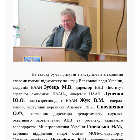
На заході були присутні і виступали з вітальними
словами голова підкомітету по науці Верховної ради України,
Зубець М.В.
академік НААН
, директор ННЦ «Інститут
Лупенко
аграрної економіки НААН», академік НААН
Ю.О.
Жук В.М.
, член-кореспондент НААН
, генерал-
Сивушенко
майор, заступник керівника Апарату РНБО
О.Ф.
, заступник директора департаменту науково-
освітнього забезпечення АПВ та розвитку сільського
Гіневська Н.М.
господарства Мінагрополітики України
,
керівник відділення вищої освіти МОНмолодьспорту
Погребняк
В.П.
України, професор
, заступник голови