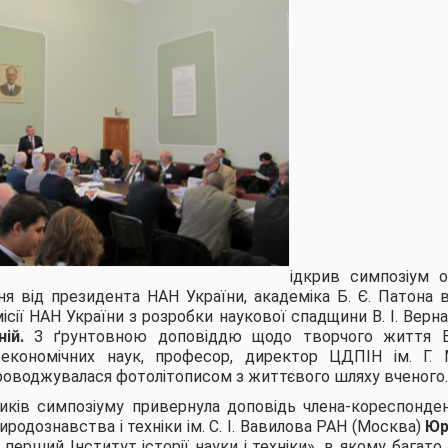
ідкрив симпозіум о
ня від президента НАН України, академіка Б. Є. Патона 
місії НАН України з розробки наукової спадщини
В. І. Вер
ній.
З ґрунтовною доповіддю щодо творчого життя В.
економічних наук, професор, директор ЦДПІН ім. Г.
проводжувалася фотолітописом з життєвого шляху вченого.
ників симпозіуму привернула доповідь члена-кореспонде
риродознавства і техніки ім. С. І. Вавилова РАН (Москва)
Юр
і перший Інститут історії науки і техніки», в якому багат