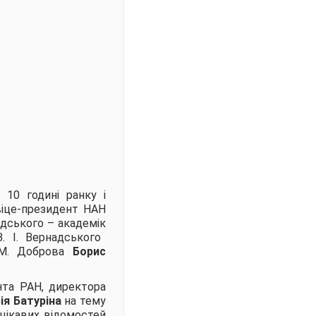
 10 годині ранку і
віце-президент НАН
надського – академік
 І. Вернадського
 М. Доброва
Борис
нта РАН, директора
ія Батуріна
на тему
о цікавих відомостей