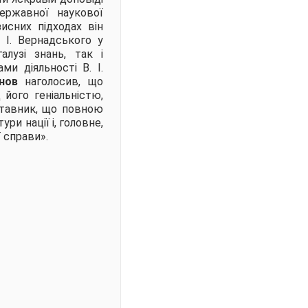
ержавної наукової
зисних підходах він
 І. Вернадського у
алузі знань, так і
ми діяльності В. І.
унов
наголосив, що
 його геніальністю,
аставник, що повною
ри нації і, головне,
 справи».