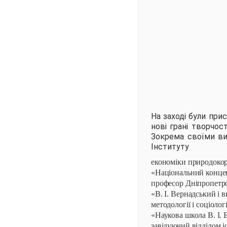
На заході були при
нові грані творчос
Зокрема своїми ви
Інституту
економіки природоко
«Національний концепт
професор Дніпропетро
«В. І. Вернадський і 
методології і соціол
«Наукова школа В. І. 
завідуючий відділом і