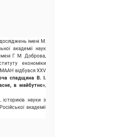
 досліджень імені М.
льної академії наук
мені Г. М. Доброва,
ституту економіки
и МААН відбувся
ХХV
ча спадщина В. І.
часне, в майбутнє»
,
, істориків науки з
Російської академії