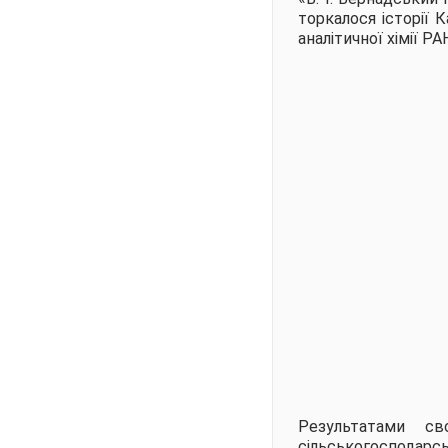
торкалося історії К
аналітичної хімії РА
Результатами св
сільськогосподарськ