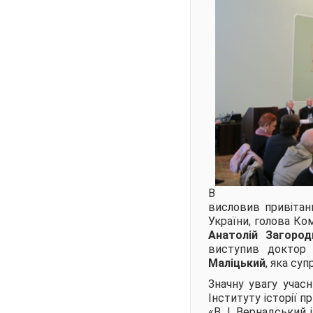
В
висловив привітан
України, голова Ко
Анатолій Загород
виступив доктор 
Маліцький
, яка су
Значну увагу учас
Інституту історії п
«В. І. Вернадський 