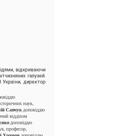
відями, відкриваючи
ітчизняних галузей.
 України, директор
овіддю
історичних наук,
ій Савчук
доповіддю
ючий відділом
єнко
доповіддю
ук, професор,
й Храмов
доповіддю