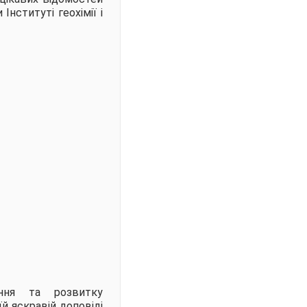
Інституті геохімії і
ення та розвитку
їй яскравій доповіді