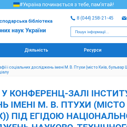
#Україна починається з тебе, пам’ятай!
8 (044) 258-21-45
сподарська бібліотека
рних наук України
Діяльність
Ресурси
ії і соціальних досліджень імені М. В. Птухи (місто Київ, бульвар 
ціалу
 У КОНФЕРЕНЦ-ЗАЛІ ІНСТИТ
ІМЕНІ М. В. ПТУХИ (МІСТО
Х)) ПІД ЕГІДОЮ НАЦІОНАЛЬН