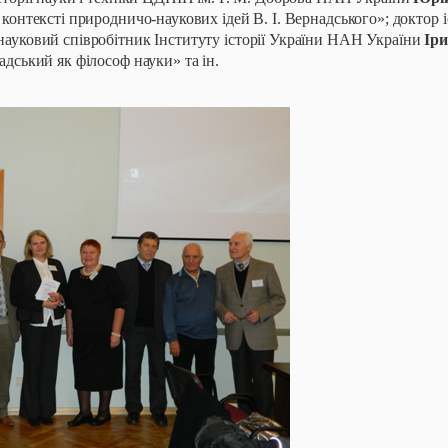
 контексті природничо-наукових ідей В. І. Вернадського»; доктор 
науковий співробітник Інституту історії України НАН України
Ір
адський як філософ науки» та ін.