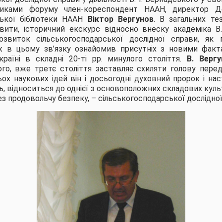
никами форуму член-кореспондент НААН, директор Д
ської бібліотеки НААН
Віктор Вергунов
. В загальних те
вити, історичний екскурс відносно внеску академіка В.
звиток сільськогосподарської дослідної справи, як г
ож в цьому зв’язку ознайомив присутніх з новими факта
раїні в складні 20-ті рр. минулого століття.
В. Верг
го, вже третє століття заставляє схиляти голову перед
ьох наукових ідей він і досьогодні духовний пророк і н
, відноситься до однієї з основоположних складових культу
ез продовольчу безпеку, – сільськогосподарської дослідної