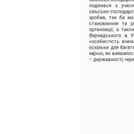
поділився з учас
сільсько-господар
зробив, так би мо
становлення та ро
організації, а так
Вернадського в Ук
«особистість вчено
оскільки для багат
мірою, як виявилось
– державності, чер