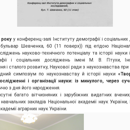
2 року
у конференц-залі Інституту демографії і соціальних
 бульвар Шевченка, 60 (11 поверх)) під егідою Націона
сліджень науково-технічного потенціалу та історії науки і
афії і соціальних досліджень імені М. В. Птухи, Ін
я і сталого розвитку, Наукової ради з наукознавства пр
дний симпозіум по наукознавству й історії науки
«Твор
слідженні і організації науки: із минулого, через су
ччю з дня його народження.
сутні багато вітчизняних і зарубіжних видатних вчених
 навчальних закладів Національної академії наук України, 
академії аграрних наук України.