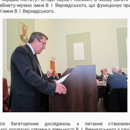
абінету-музею імені В. І. Вернадського, що функціонує при 
Н імені В. І. Вернадського.
оїх багаторічних досліджень з питання становл
ої дослідної справи у діяльності В. І. Вернадського у сво