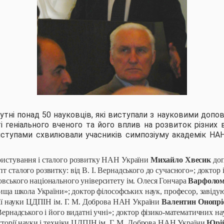
сутні понад 50 науковців, які виступали з науковими допо
ті геніального вченого та його вплив на розвиток різних в
ступами схвилювали учасників симпозіуму академік НАН
ристування і сталого розвитку НАН України
Михайло Хвесик
доп
 сталого розвитку: від В. І. Вернадського до сучасного»; доктор 
вського національного університету ім. Олеся Гончара
Варфолом
вища школа України»; доктор філософських наук, професор, завіду
огії науки ЦДПІН ім. Г. М. Доброва НАН України
Валентин Онопрі
Вернадського і його видатні учні»; доктор фізико-математичних на
сторії науки і техніки ЦДПІН ім. Г. М. Доброва НАН України
Юрі