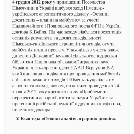
4 грудня 2012 року
у приміщенні Посольства
Німеччини в Україні відбувся захід Німецько-
українського агрополітичного діалогу «Останні
досягнення – плани на майбутнє» за участі
Надзвичайного і Повноважного посла ФРН в Україні
доктора К.Вайля. Під час заходу відбулася презентація
останніх результатів та досягнень діяльності
Німецько-українського агрополітичного діалогу та
майбутніх планів проекту. У заході взяв участь також
директор Державної наукової сільськогосподарської
бібліотеки Національної академії аграрних наук
України, член-кореспондент НААН Вергунов В.А.,
який висловив сподівання про проведення майбутніх
спільних наукових заходів з Німецько-українським
агрополітичним діалогом, на кшталт проведеного 24
травня 2012 року круглого столу «Проблеми та
перспективи аграрної освіти та науки України» та
презентації російської редакції підручника професора,
почесного доктора
У. Кьостера «Основи аналізу аграрних ринків».