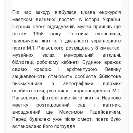
Під час заходу відбулася цікава екскурсія
маєтком визнаної постаті в історії України.
Перших своїх відвідувачів музей прийняв ще
влітку 1968 року. Постійна експозиція,
присвячена життю і діяльності українського
поета М.Т. Рильського, розміщена у 8 кімнатах-
музейних залах, меморіальній вітальні,
бібліотеці, робочому кабінеті. Будинок вражає
своєю красою і архітектурою. Велику
зацікавленість становить особиста бібліотека
письменника з автографами відомих
особистостей, рукописи і кореспонденція М.Т.
Рильського, фотолітопис його життя. Навколо
маєтку розташований сад і квітник,
висаджений ще Максимом Тадейовичем.
Перед будівлею уже після смерті поета було
встановлено його погруддя.