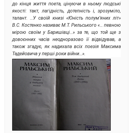
до кінця життя поета, цінуючи в ньому людські
якості: такт, лагідність, дотепність і, зрозуміло,
талант. …У своїй книзі «Юність полум’яних літ»
В.С. Костенко називає М.Т. Рильського «… певною
мірою своїм у Баришівці…» за те, що той ще з
довоєнних часів неодноразово її відвідував, а
також згадує, як надихала всіх поезія Максима
Тадейовича у перші роки війни…»
.