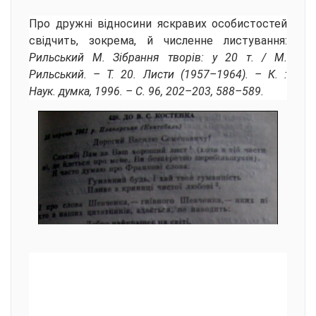
Про дружні відносини яскравих особистостей
свідчить, зокрема, й численне листування:
Рильський М. Зібрання творів: у 20 т. / М.
Рильський. – Т. 20. Листи (1957–1964). – К. :
Наук. думка, 1996. – С. 96, 202–203, 588–589.