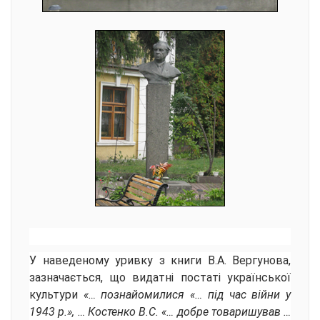
У наведеному уривку з книги В.А. Вергунова,
зазначається, що видатні постаті української
культури
«… познайомилися «… під час війни у
1943 р.», … Костенко В.С. «… добре товаришував …