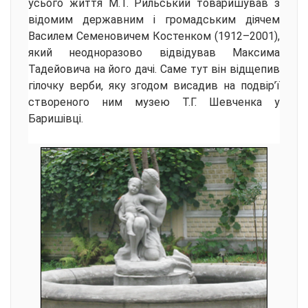
усього життя М.Т. Рильський товаришував з
відомим державним і громадським діячем
Василем Семеновичем Костенком (1912–2001),
який неодноразово відвідував Максима
Тадейовича на його дачі. Саме тут він відщепив
гілочку верби, яку згодом висадив на подвір’ї
створеного ним музею Т.Г. Шевченка у
Баришівці.