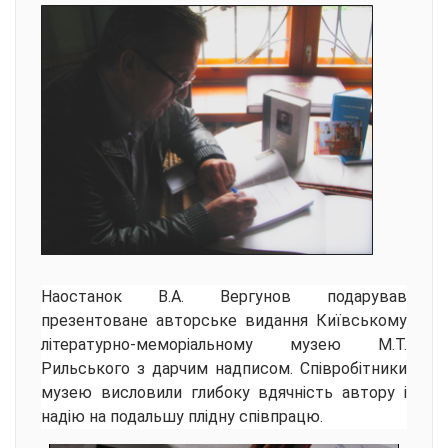
Наостанок В.А. Вергунов подарував
презентоване авторське видання Київському
літературно-меморіальному музею М.Т.
Рильського з дарчим надписом. Співробітники
музею висловили глибоку вдячність автору і
надію на подальшу плідну співпрацю.