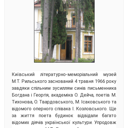
Київський літературно-меморіальний музей
М.Т. Рильського заснований 4 травня 1966 року
завдяки спільним зусиллям синів письменника
Богдана і Георгія, академіка О. Дейча, поетів М.
Тихонова, О. Твардовського, М. Ісаковського та
відомого оперного співака І. Козловського. Ще
за життя поета будинок відвідали багато
відомих діячів української культури. Упродовж