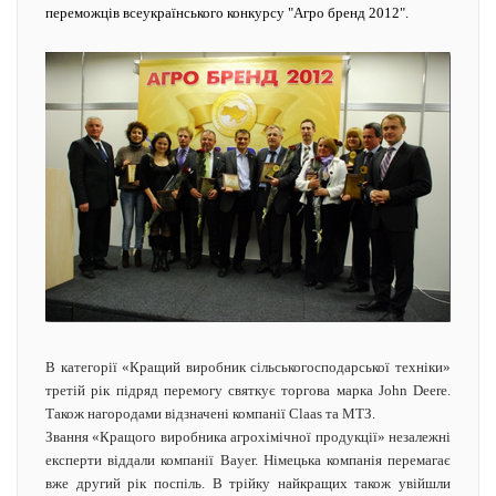
переможців всеукраїнського конкурсу "Агро бренд 2012".
В категорії «Кращий виробник сільськогосподарської техніки»
третій рік підряд перемогу святкує торгова марка John Deere.
Також нагородами відзначені компанії Сlaas та МТЗ.
Звання «Кращого виробника агрохімічної продукції» незалежні
експерти віддали компанії Bayer. Німецька компанія перемагає
вже другий рік поспіль. В трійку найкращих також увійшли