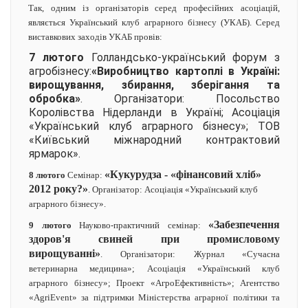
Так, одним із організаторів серед професійних асоціацій,
являється Український клуб аграрного бізнесу (УКАБ). Серед
виставкових заходів УКАБ провів:
7 лютого
Голландсько-український форум з
агробізнесу:
«Виробництво картоплі в Україні:
вирощування, збирання, зберігання та
обробка»
. Організатори: Посольство
Королівства Нідерланди в Україні; Асоціація
«Український клуб аграрного бізнесу»; ТОВ
«Київський міжнародний контрактовий
ярмарок».
«Кукурудза - «фінансовий хліб»
8 лютого
Семінар:
2012 року?»
. Організатор: Асоціація «Український клуб
аграрного бізнесу».
«Забезпечення
9 лютого
Науково-практичний семінар:
здоров'я свиней при промисловому
вирощуванні»
. Організатори: Журнал «Сучасна
ветеринарна медицина»; Асоціація «Український клуб
аграрного бізнесу»; Проект «АгроЕфективність»; Агентство
«AgriEvent» за підтримки Міністерства аграрної політики та