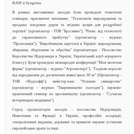
BASF и Syngenta.
В рамках виставкових заходів були проведені тематичні
семінари, присвячені питанням: "Технологія вирощування та
продажу плодових дерев та ягідних кущів для роздрібної
торгівлі" (організатор - ТОВ "Брусвяна"); "Ріпак: від технології
до гарантованого прибутку" (організатор - журнал
"Пропозиція"); "Виробництво картоплі в Україні: вирощування,
збирання, зберігання та обробка" (організатори - Посольство
Королівства Нідерланди в Україні, Український клуб аграрного
бізнесу). Були проведені міжнародні конференції "Моя молочна
ферма" (організатор - журнал "Агроексперт"); "Годівля поросят
від народження до досягнення живої маси 30 кг" (Організатор -
ТОВ «Вудхофф"); майстер-клас "Успішне свинарство"
(організатор - журнал "Тваринництво сьогодні"); науково-
практичний семінар по кролівництву (організатор - "Сучасна
ветеринарна медицина").
Серед організаторів заходів - посольства Нідерландів,
Німеччини та Франції в Україні, професійні асоціації,
спеціалізовані видання, державні та приватні наукові установи
європейських країн та інші.