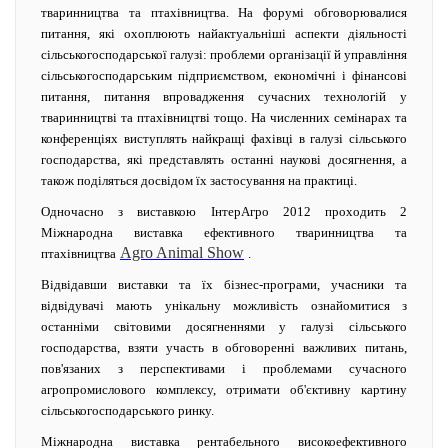
тваринництва та птахівництва. На форумі обговорювалися
питання, які охоплюють найактуальніші аспекти діяльності
сільськогосподарської галузі: проблеми організації й управління
сільськогосподарським підприємством, економічні і фінансові
питання, питання впровадження сучасних технологій у
тваринництві та птахівництві тощо. На численних семінарах та
конференціях виступлять найкращі фахівці в галузі сільського
господарства, які представлять останні наукові досягнення, а
також поділяться досвідом їх застосування на практиці.
Одночасно з виставкою ІнтерАгро 2012 проходить 2
Міжнародна виставка ефективного тваринництва та
Agro Animal Show
птахівництва
.
Відвідавши виставки та їх бізнес-програми, учасники та
відвідувачі мають унікальну можливість ознайомитися з
останніми світовими досягненнями у галузі сільського
господарства, взяти участь в обговоренні важливих питань,
пов'язаних з перспективами і проблемами сучасного
агропромислового комплексу, отримати об'єктивну картину
сільськогосподарського ринку.
Міжнародна виставка рентабельного високоефективного