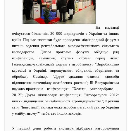
На виставці
очікується більш ніж 20 000 відвідувачів з України та інших
країн. Під час виставки буде проведено міжнародний форум з
питань ведення рентабельного високоефективного сільського
господарства. Ділова програма форуму об'єднує ряд
конференцій, семінарів, круглих столів, серед яких:
Голландсько-український форум з агробізнесу: "Виробництво
картоплі в Україні: вирощування, збирання, зберігання та
обробка"; Семінар: "Друге дихання озимих: способи
підвищення потенціалу ослаблених рослин"; III Всеукраїнська
науково-практична конференція: "Хелатні мікродобрива –
2012"; Друга міжнародна конференція: "Агроресурси 2012:
шляхи підвищення рентабельності агропідприємства"; Круглий
стіл: "Інвестиції: скільки може заробити агарний сектор України
у майбутньому?" та багато інших заходів.
У перший день роботи виставок відбулось нагородження