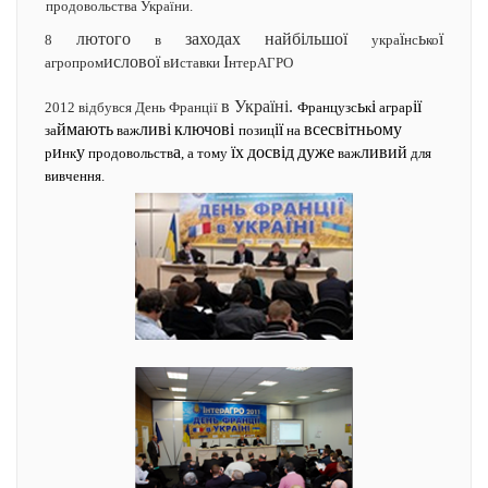
продовольства України.
лютого
заходах
найбільшої
ї
ь
ї
8
в
укра
нс
ко
ислової
и
І
агропром
в
ставки
нтерАГРО
в Україні.
ь
і
ії
2012 відбувся День Франції
Французс
к
аграр
ймають
ливі
ключові
ії
всесвітньому
за
важ
позиц
на
и
у
а
їх
досвід
дуже
ливий
р
нк
продовольств
, а тому
важ
для
вивчення.