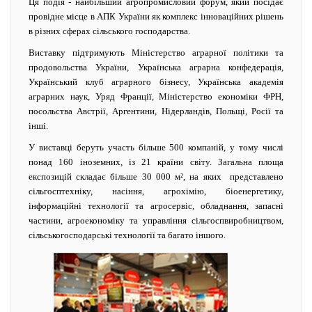
Ця подія - найбільший агропромисловий форум, який посідає
провідне місце в АПК України як комплекс інноваційних рішень
в різних сферах сільського господарства.
Виставку підтримують Міністерство аграрної політики та
продовольства України, Українська аграрна конфедерація,
Український клуб аграрного бізнесу, Українська академія
аграрних наук, Уряд Франції, Міністерство економіки ФРН,
посольства Австрії, Аргентини, Нідерландів, Польщі, Росії та
інші.
У виставці беруть участь більше 500 компаній, у тому числі
понад 160 іноземних, із 21 країни світу. Загальна площа
експозицій складає більше 30 000 м², на яких представлено
сільгосптехніку, насіння, агрохімію, біоенергетику,
інформаційні технології та агросервіс, обладнання, запасні
частини, агроекономіку та управління сільгоспвиробництвом,
сільськогосподарські технології та багато іншого.