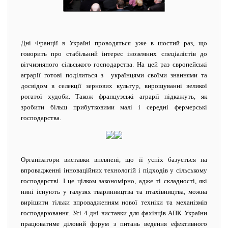
Дні Франції в Україні проводяться уже в шостий раз, що
говорить про стабільний інтерес іноземних спеціалістів до
вітчизняного сільського господарства. На цей раз європейські
аграрії готові поділиться з українцями своїми знаннями та
досвідом в селекції зернових культур, вирощуванні великої
рогатої худоби. Також французські аграрії підкажуть, як
зробити більш прибутковими малі і середні фермерські
господарства.
Організатори виставки впевнені, що її успіх базується на
впровадженні інноваційних технологій і підходів у сільському
господарстві. І це цілком закономірно, адже ті складності, які
нині існують у галузях тваринництва та птахівництва, можна
вирішити тільки впровадженням нової техніки та механізмів
господарювання. Усі 4 дні виставки для фахівців АПК України
працюватиме діловий форум з питань ведення ефективного