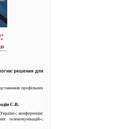
логии: решения для
едставників профільних
одін С.В.
країні»; конференція:
их телекомунікацій»;