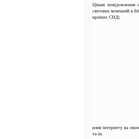
Цікаві повідомлення 
світових компаній в бі
країнах СНД;
влив інтернету на еко
та ін.