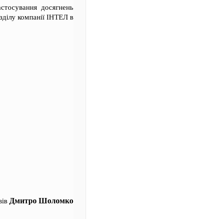
астосування досягнень
озділу компанії ІНТЕЛ в
Дмитро Шоломко
вів