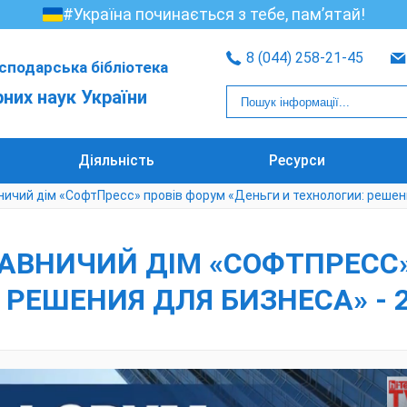
#Україна починається з тебе, пам’ятай!
8 (044) 258-21-45
сподарська бібліотека
рних наук України
Діяльність
Ресурси
ничий дім «СофтПресс» провів форум «Деньги и технологии: решени
ДАВНИЧИЙ ДІМ «СОФТПРЕСС
 РЕШЕНИЯ ДЛЯ БИЗНЕСА» - 2