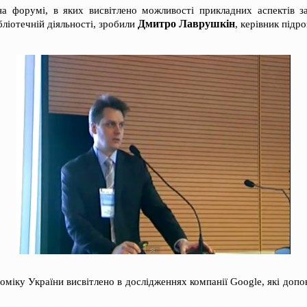
на форумі, в яких висвітлено можливості прикладних аспектів з
Дмитро Лаврушкін
бліотечній діяльності, зробили
, керівник підр
номіку України висвітлено в дослідженнях компанії Google, які допо