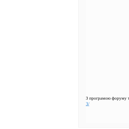
З програмою форуму т
3/