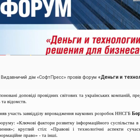
у
«Деньги и техно
Видавничий дім «СофтПресс» провів
форум
оновані доповіді провідних світових та українських компаній, пр
 та відомств.
Бор
няв участь заввідділу впровадження наукових розробок ННСГБ
оруму: «Ключові фактори розвитку інформаційного суспільства в У
шення»; круглий стіл: «Правові і технологічні аспекти сучасн
формаційне право» - та інші.