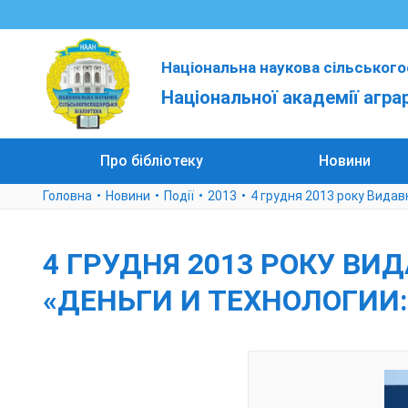
Національна наукова сільського
Національної академії агра
Про бібліотеку
Новини
Головна
Новини
Події
2013
4 грудня 2013 року Видав
4 ГРУДНЯ 2013 РОКУ ВИ
«ДЕНЬГИ И ТЕХНОЛОГИИ: