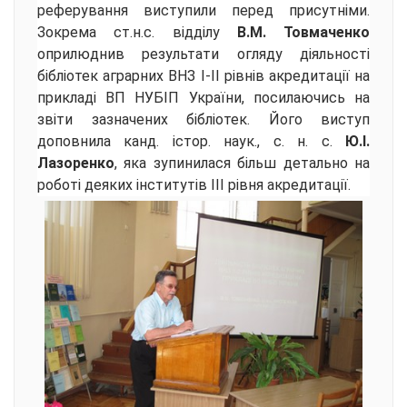
реферування виступили перед присутніми.
Зокрема ст.н.с. відділу
В.М. Товмаченко
оприлюднив результати огляду діяльності
бібліотек аграрних ВНЗ I-II рівнів акредитації на
прикладі ВП НУБІП України, посилаючись на
звіти зазначених бібліотек. Його виступ
доповнила канд. істор. наук., с. н. с.
Ю.І.
Лазоренко
, яка зупинилася більш детально на
роботі деяких інститутів III рівня акредитації.