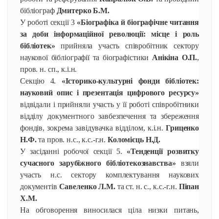
бібліограф
Дмитерко Б.М.
У роботі секції 3
«Біографіка й біографічне читання
за доби інформаційної революції: місце і роль
бібліотек»
прийняла участь співробітник сектору
наукової бібліографії та біографістики
Анікіна О.П.
,
пров. н. сп., к.і.н.
Секцію 4.
«Історико-культурні фонди бібліотек:
науковий опис і презентація цифрового ресурсу»
відвідали і прийняли участь у її роботі співробітники
відділу документного завбезпечення та збереження
фондів, зокрема завідувачка відділом, к.і.н.
Гриценко
Н.Ф.
та пров. н.с., к.с.-г.н.
Коломієць Н.Д.
У засіданні робочої секції 5.
«Тенденції розвитку
сучасного зарубіжного бібліотекознавства»
взяли
участь н.с. сектору комплектування наукових
документів
Савеленко Л.М.
та ст. н. с., к.с.-г.н.
Піпан
Х.М.
На обговорення виносилася ціла низки питань,