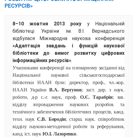
РЕСУРСІВ»
8–10 жовтня 2013 року
у Національній
бібліотеці України ім. В.І. Вернадського
відбулася Міжнародна наукова конференція
«Адаптація завдань і функцій наукової
бібліотеки до вимог розвитку цифрових
інформаційних ресурсів»
.
Учасниками конференції на пленарному засіданні від
Національної наукової сільськогосподарської
бібліотеки НААН були: директор, проф., чл.-кор.
НААН України
В.А. Вергунов
; заст. дир. з наук.
роботи, д-р с.-г. наук, проф.
О.Є. Тарабрін
; зав.
відділу впровадження наукових розробок та
технічного забезпечення бібліотечних процесів, канд.
техн. наук
С.В. Бородін
; старш. наук. співробітник
відділу науково-методичної роботи та реферування,
канд. іст. наук
Ю.І. Лазоренко
.