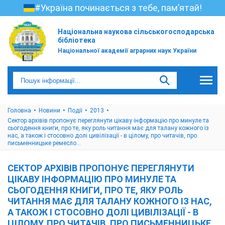
#Україна починається з тебе, пам’ятай!
Національна наукова сільськогосподарська
бібліотека
Національної академії аграрних наук України
Головна
Новини
Події
2013
Сектор архівів пропонує переглянути цікаву інформацію про минуле та
сьогодення книги, про те, яку роль читання має для талану кожного із
нас, а також і стосовно долі цивілізації - в цілому, про читачів, про
письменницьке ремесло…
СЕКТОР АРХІВІВ ПРОПОНУЄ ПЕРЕГЛЯНУТИ
ЦІКАВУ ІНФОРМАЦІЮ ПРО МИНУЛЕ ТА
СЬОГОДЕННЯ КНИГИ, ПРО ТЕ, ЯКУ РОЛЬ
ЧИТАННЯ МАЄ ДЛЯ ТАЛАНУ КОЖНОГО ІЗ НАС,
А ТАКОЖ І СТОСОВНО ДОЛІ ЦИВІЛІЗАЦІЇ - В
ЦІЛОМУ, ПРО ЧИТАЧІВ, ПРО ПИСЬМЕННИЦЬКЕ