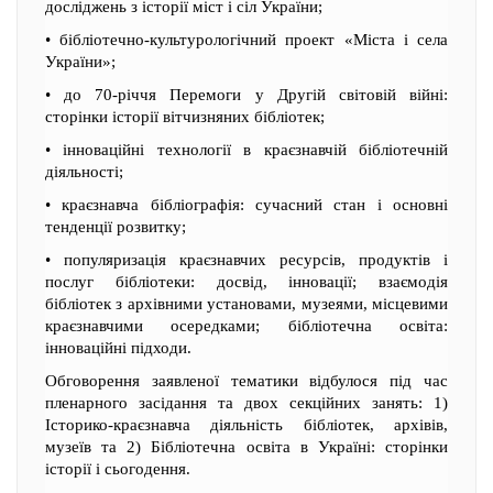
досліджень з історії міст і сіл України;
• бібліотечно-культурологічний проект «Міста і села
України»;
• до 70-річчя Перемоги у Другій світовій війні:
сторінки історії вітчизняних бібліотек;
• інноваційні технології в краєзнавчій бібліотечній
діяльності;
• краєзнавча бібліографія: сучасний стан і основні
тенденції розвитку;
• популяризація краєзнавчих ресурсів, продуктів і
послуг бібліотеки: досвід, інновації; взаємодія
бібліотек з архівними установами, музеями, місцевими
краєзнавчими осередками; бібліотечна освіта:
інноваційні підходи.
Обговорення заявленої тематики відбулося під час
пленарного засідання та двох секційних занять: 1)
Історико-краєзнавча діяльність бібліотек, архівів,
музеїв та 2) Бібліотечна освіта в Україні: сторінки
історії і сьогодення.