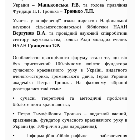
Маньковська Р.В.
України –
та голова правління
Тронько Л.П.
Фундації П.Т. Тронька –
Участь у конференції взяли директор Національної
наукової сільськогосподарської бібліотеки НААН
Вергунов В.А.
та провідний науковий співробітник
сектору наукознавства, голова Ради молодих вчених
Грищенко Т.Р.
НААН
Особливістю цьогорічного форуму стало те, що він
був присвячений 100-річному ювілею фундатора
сучасного краєзнавчого руху в Україні, видатного
вченого-історика, громадського діяча, Героя України
академіка Петра Тронька. На фаховому зібранні
розглядалися такі теми:
• сучасні теоретичні та методичні проблеми
бібліотечного краєзнавства;
• Петро Тимофійович Тронько – видатний вчений,
краєзнавець, фундатор сучасного краєзнавчого руху в
Україні (до 100-річчя з дня народження);
• інформаційно-бібліографічне забезпечення