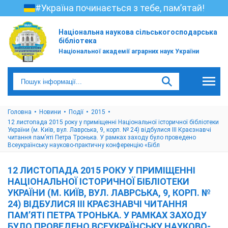
#Україна починається з тебе, пам’ятай!
Національна наукова сільськогосподарська
бібліотека
Національної академії аграрних наук України
Головна
Новини
Події
2015
12 листопада 2015 року у приміщенні Національної історичної бібліотеки
України (м. Київ, вул. Лаврська, 9, корп. № 24) відбулися ІІІ Краєзнавчі
читання пам’яті Петра Тронька. У рамках заходу було проведено
Всеукраїнську науково-практичну конференцію «Бібл
12 ЛИСТОПАДА 2015 РОКУ У ПРИМІЩЕННІ
НАЦІОНАЛЬНОЇ ІСТОРИЧНОЇ БІБЛІОТЕКИ
УКРАЇНИ (М. КИЇВ, ВУЛ. ЛАВРСЬКА, 9, КОРП. №
24) ВІДБУЛИСЯ ІІІ КРАЄЗНАВЧІ ЧИТАННЯ
ПАМ’ЯТІ ПЕТРА ТРОНЬКА. У РАМКАХ ЗАХОДУ
БУЛО ПРОВЕДЕНО ВСЕУКРАЇНСЬКУ НАУКОВО-