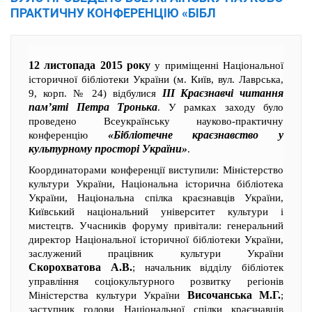
ПРАКТИЧНУ КОНФЕРЕНЦІЮ «БІБЛ
12 листопада 2015 року
у приміщенні Національної
історичної бібліотеки України (м. Київ, вул. Лаврська,
ІІІ Краєзнавчі читання
9, корп. № 24) відбулися
пам’яті Петра Тронька
. У рамках заходу було
проведено Всеукраїнську науково-практичну
«Бібліотечне краєзнавство у
конференцію
культурному просторі України»
.
Координаторами конференції виступили: Міністерство
культури України, Національна історична бібліотека
України, Національна спілка краєзнавців України,
Київський національний університет культури і
мистецтв. Учасників форуму привітали: генеральний
директор Національної історичної бібліотеки України,
заслужений працівник культури України
Скорохватова А.В.
; начальник відділу бібліотек
управління соціокультурного розвитку регіонів
Височанська М.Г.
Міністерства культури України
;
заступник голови Національної спілки краєзнавців