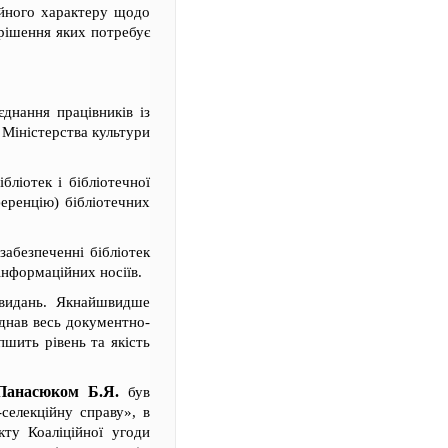
ійного характеру щодо
вирішення яких потребує
єднання працівників із
 Міністерства культури
бліотек і бібліотечної
ференцію) бібліотечних
забезпеченні бібліотек
нформаційних носіїв.
 видань. Якнайшвидше
єднав весь документно-
шить рівень та якість
Панасюком Б.Я.
був
селекційну справу», в
ту Коаліційної угоди