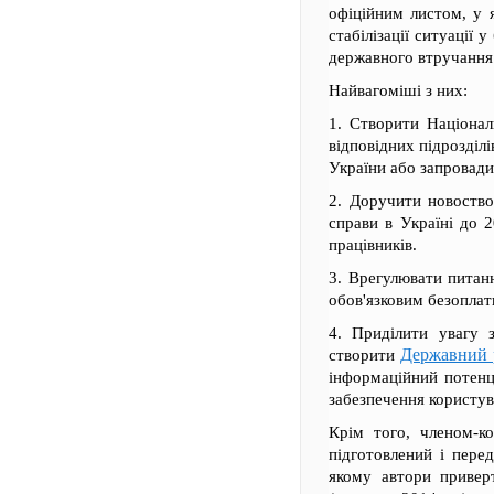
офіційним листом, у 
стабілізації ситуації 
державного втручання
Найвагоміші з них:
1. Створити Національ
відповідних підрозділ
України або запровади
2. Доручити новоствор
справи в Україні до 2
працівників.
3. Врегулювати питанн
обов'язковим безоплат
4. Приділити увагу 
Державний р
створити
інформаційний потенц
забезпечення користува
Крім того, членом-
підготовлений і пере
якому автори привер