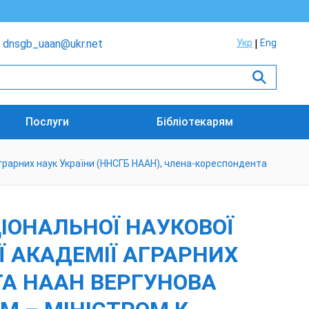
dnsgb_uaan@ukr.net
Укр
Eng
Послуги
Бібліотекарям
 аграрних наук України (ННСГБ НААН), члена-кореспондента
ЦІОНАЛЬНОЇ НАУКОВОЇ
Ї АКАДЕМІЇ АГРАРНИХ
ТА НААН ВЕРГУНОВА