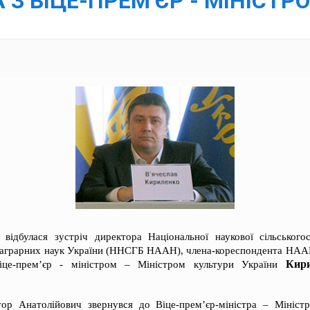
З ВІЦЕ-ПРЕМ’ЄР - МІНІСТР
відбулася зустріч директора Національної наукової сільськогос
ї аграрних наук України (ННСГБ НААН), члена-кореспондента НА
Кири
це-прем’єр - міністром – Міністром культури України
тор Анатолійович звернувся до Віце-прем’єр-міністра – Мініст