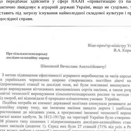
що передбачає здійснити у сфері НААН «приватизацію (із п
ктично ліквідовує в аграрній державі Україні, якщо не суцільно, 
 ставить під загрозу існування наймолодшої складової культури і п
дослідної справи.