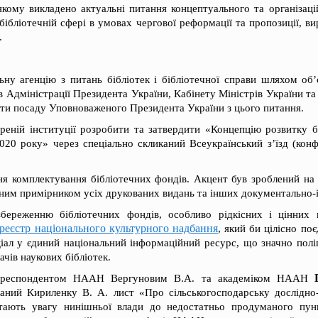
якому викладено актуальні питання концептуального та організац
у бібліотечній сфері в умовах чергової реформації та пропозиції, 
.
ну агенцію з питань бібліотек і бібліотечної справи шляхом об’
ів Адміністрації Президента України, Кабінету Міністрів України та
ти посаду Уповноваженого Президента України з цього питання.
еній інституції розробити та затвердити «Концепцію розвитку бі
020 року» через спеціально скликаний Всеукраїнський з’їзд (кон
я комплектування бібліотечних фондів. Акцент був зроблений на 
ним примірником усіх друкованих видань та інших документально-і
збереженню бібліотечних фондів, особливо рідкісних і цінних
еєстр національного культурного надбання
, який би цілісно по
іал у єдиний національний інформаційний ресурс, що значно поліп
чів наукових бібліотек.
кореспондентом НААН Вергуновим В.А. та академіком НААН
даний Кириленку В. А. лист «Про сільськогосподарську дослідно-
тають увагу нинішньої влади до недостатньо продуманого пунк