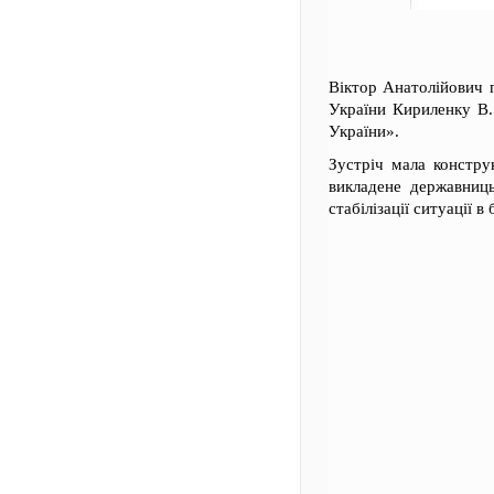
Віктор Анатолійович п
України Кириленку В.
України».
Зустріч мала констру
викладене державниц
стабілізації ситуації в