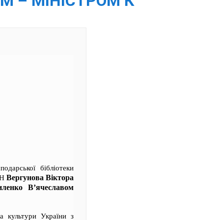
ОМ – МІНІСТРОМ К
подарської бібліотеки
Вергунова Віктора
АН
ленко В’ячеславом
ра культури України з