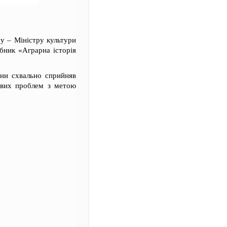
ру – Міністру культури
бник «Аграрна історія
їни схвально сприйняв
евих проблем з метою