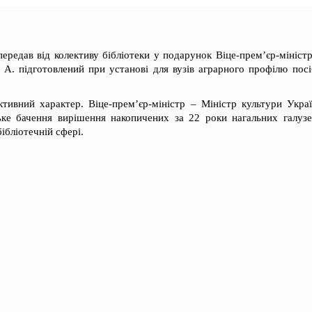
ередав від колективу бібліотеки у подарунок Віце-прем’єр-мініст
 А. підготовлений при установі для вузів аграрного профілю посі
ктивний характер. Віце-прем’єр-міністр – Міністр культури Укра
ьке бачення вирішення накопичених за 22 роки нагальних галуз
 бібліотечній сфері.