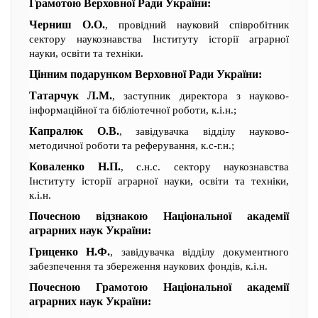
Грамотою Верховної Ради України:
Черниш О.О.
, провідний науковий співробітник
сектору наукознавства Інституту історії аграрної
науки, освіти та техніки.
Цінним подарунком Верховної Ради України:
Татарчук Л.М.
, заступник директора з науково-
інформаційної та бібліотечної роботи, к.і.н.;
Капралюк О.В.
, завідувачка відділу науково-
методичної роботи та реферування, к.с-г.н.;
Коваленко Н.П.
, с.н.с. сектору наукознавства
Інституту історії аграрної науки, освіти та техніки,
к.і.н.
Почесною відзнакою Національної академії
аграрних наук України:
Гриценко Н.Ф.
, завідувачка відділу документного
забезпечення та збереження наукових фондів, к.і.н.
Почесною Грамотою Національної академії
аграрних наук України: