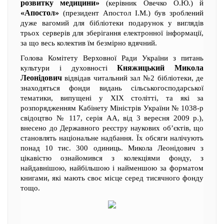
розвитку медицини»
(керівник Овечко О.Ю.) й
«Апостол»
(президент Апостол І.М.) був зроблений
дуже вагомий для бібліотеки подарунок у виглядів
трьох серверів для зберігання електронної інформації,
за що весь колектив їм безмірно вдячний.
Голова Комітету Верховної Ради України з питань
Княжицький Микола
культури і духовності
Леонідович
відвідав читальний зал №2 бібліотеки, де
знаходяться фонди видань сільськогосподарської
тематики, випущені у ХІХ столітті, та які за
розпорядженням Кабінету Міністрів України № 1038-р
свідоцтво № 117, серія АА, від 3 вересня 2009 р.),
внесено до Державного реєстру наукових об’єктів, що
становлять національне надбання. Їх обсяги налічують
понад 10 тис. 300 одиниць. Микола Леонідович з
цікавістю ознайомився з колекціями фонду, з
найдавнішою, найбільшою і найменшою за форматом
книгами, які мають своє місце серед тисячного фонду
тощо.