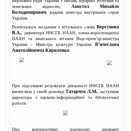
Верховної Ради України з питань аграрної політики та
Апостол Михайло
земельних відносин,
Володимирович
, радник міністра внутрішніх справ
України.
Вергунова
Розпочалося засідання з вітального слова
В.А.
, директора ННСГБ НААН, члена-кореспондента
НААН та зачитаного вітання Віце-прем’єр-міністра
В’ячеслава
України - Міністра культури України
Анатолійовича Кириленка
.
Про підсумкові результати діяльності ННСГБ НААН
Татарчук Л.М.
висвітлила у своїй доповіді
, заступник
директора з науково-інформаційної та бібліотечної
роботи.
Про корпоративну взаємодію наукових