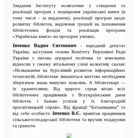
Завдання Інституту полягатиме у створенні та
реалізації програм з поширення української книги (в
тому числі - за кордоном), реалізації програм щодо
розвитку бібліотек, виділення грошей на поповнення
бібліотечних фондів та реалізація програми
«Українська книга» на прозорих умовах.
Івченко Вадим Євгенович
- народний депутат
України, заступник голови Комітету Верховної Ради
України з питань аграрної політики та земельних
відносин у своєму вітальному слові колективу сказав:
«Незважаючи на бурхливий розвиток інформаційних
технологій, бібліотеки лишаються життєво необхідним
зберігачем знань минулих поколінь. А бібліотекарі —
їх хранителями. Від щирого серця вітаю всіх
бібліотечних працівників з Всеукраїнським днем
бібліотек і бажаю успіхів у їх благородній
просвітницькій справі». Від фракції “Батьківщина” та
Івченко В.Є.
від себе особисто
привітав працівників
сільськогосподарської бібліотеки та вручив подарунки
та грамоти.