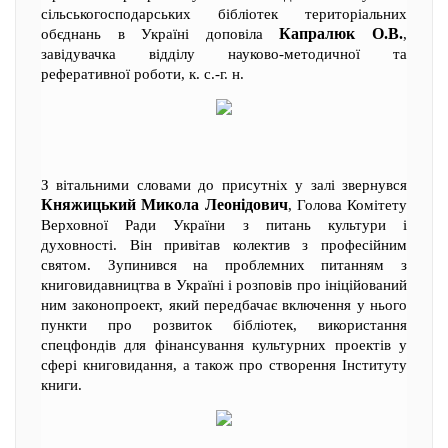
сільськогосподарських бібліотек територіальних
Капралюк О.В.
обєднань в Україні доповіла
,
завідувачка відділу науково-методичної та
реферативної роботи, к. с.-г. н.
З вітальними словами до присутніх у залі звернувся
Княжицький Микола Леонідович
, Голова Комітету
Верховної Ради України з питань культури і
духовності. Він привітав колектив з професійним
святом. Зупинився на проблемних питанням з
книговидавництва в Україні і розповів про ініційований
ним законопроект, який передбачає включення у нього
пункти про розвиток бібліотек, використання
спецфондів для фінансування культурних проектів у
сфері книговидання, а також про створення Інституту
книги.