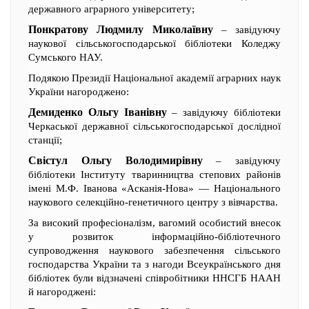
державного аграрного університету;
Понкратову Людмилу Миколаївну
– завідуючу
наукової сільськогосподарської бібліотеки Коледжу
Сумського НАУ.
Подякою Президії Національної академії аграрних наук
України нагороджено:
Демиденко Ольгу Іванівну
– завідуючу бібліотеки
Черкаської державної сільськогосподарської дослідної
станції;
Свістул Ольгу Володимирівну
– завідуючу
бібліотеки Інституту тваринництва степових районів
імені М.Ф. Іванова «Асканія-Нова» — Національного
наукового селекційно-генетичного центру з вівчарства.
За високий професіоналізм, вагомий особистий внесок
у розвиток інформаційно-бібліотечного
супроводження наукового забезпечення сільського
господарства України та з нагоди Всеукраїнського дня
бібліотек були відзначені співробітники ННСГБ НААН
й нагороджені: