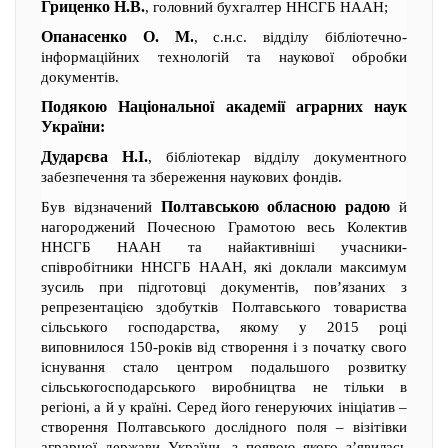
Гриценко Н.В.
, головний бухгалтер ННСГБ НААН;
Опанасенко О. М.
, с.н.с. відділу бібліотечно-
інформаційних технологій та наукової обробки
документів.
Подякою Національної академії аграрних наук
України:
Дударєва Н.І.
, бібліотекар відділу документного
забезпечення та збереження наукових фондів.
Полтавською обласною радою
Був відзначений
й
нагороджений Почесною Грамотою весь Колектив
ННСГБ НААН та найактивніші учасники-
співробітники ННСГБ НААН, які доклали максимум
зусиль при підготовці документів, пов’язаних з
репрезентацією здобутків Полтавського товариства
сільського господарства, якому у 2015 році
виповнилося 150-років від створення і з початку свого
існування стало центром подальшого розвитку
сільськогосподарського виробництва не тільки в
регіоні, а й у країні. Серед його генеруючих ініціатив –
створення Полтавського дослідного поля – візітівки
аграрної держави України, з появою якого з’явилась