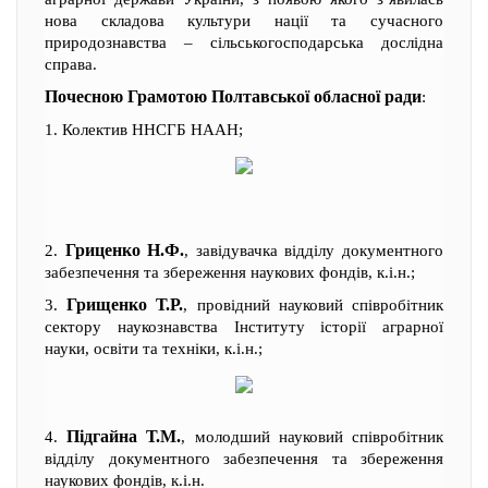
нова складова культури нації та сучасного
природознавства – сільськогосподарська дослідна
справа.
Почесною Грамотою Полтавської обласної ради
:
1. Колектив ННСГБ НААН;
Гриценко Н.Ф.
2.
, завідувачка відділу документного
забезпечення та збереження наукових фондів, к.і.н.;
Грищенко Т.Р.
3.
, провідний науковий співробітник
сектору наукознавства Інституту історії аграрної
науки, освіти та техніки, к.і.н.;
Підгайна Т.М.
4.
, молодший науковий співробітник
відділу документного забезпечення та збереження
наукових фондів, к.і.н.