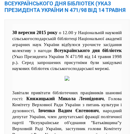
ВСЕУКРАЇНСЬКОГО ДНЯ БІБЛІОТЕК (УКАЗ
ПРЕЗИДЕНТА УКРАЇНИ N 471/98 ВІД 14 ТРАВНЯ
30 вересня
2015 року
о 12.00 у Національній науковій
сільськогосподарській бібліотеці Національної академії
аграрних наук України відбулося урочисте засідання
Всеукраїнського дня бібліотек
колективу з нагоди
(Указ Президента України N 471/98 від 14 травня 1998
р.). Серед запрошених присутніми були завідувачі
наукових бібліотек сільськогосподарської мережі.
Завітали привітати бібліотечних працівників шановні
Княжицький Микола Леонідович
гості:
, Голова
Комітету Верховної Ради України з питань культури і
Івченко Вадим Євгенович
духовності,
, народний
депутат України, член депутатської фракції політичної
партії "Всеукраїнське об'єднання "Батьківщина"у
Верховній Раді України, заступник голови Комітету