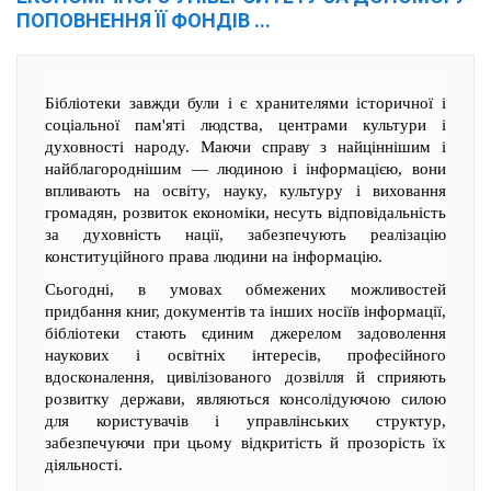
ПОПОВНЕННЯ ЇЇ ФОНДІВ ...
Бібліотеки завжди були і є хранителями історичної і
соціальної пам'яті людства, центрами культури і
духовності народу. Маючи справу з найціннішим і
найблагороднішим — людиною і інформацією, вони
впливають на освіту, науку, культуру і виховання
громадян, розвиток економіки, несуть відповідальність
за духовність нації, забезпечують реалізацію
конституційного права людини на інформацію.
Сьогодні, в умовах обмежених можливостей
придбання книг, документів та інших носіїв інформації,
бібліотеки стають єдиним джерелом задоволення
наукових і освітніх інтересів, професійного
вдосконалення, цивілізованого дозвілля й сприяють
розвитку держави, являються консолідуючою силою
для користувачів і управлінських структур,
забезпечуючи при цьому відкритість й прозорість їх
діяльності.