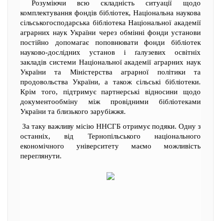
Розуміючи всю складність ситуації щодо
комплектування фондів бібліотек, Національна наукова
сільськогосподарська бібліотека Національної академії
аграрних наук України через обмінні фонди установи
постійно допомагає поповнювати фонди бібліотек
науково-дослідних установ і ґалузевих освітніх
закладів системи Національної академії аграрних наук
України та Міністерства аграрної політики та
продовольства України, а також сільські бібліотеки.
Крім того, підтримує партнерські відносини щодо
документообміну між провідними бібліотеками
України та близького зарубіжжя.
За таку важливу місію ННСГБ отримує подяки. Одну з
останніх, від Тернопільського національного
економічного університету маємо можливість
переглянути.