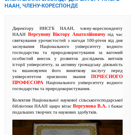
НААН, ЧЛЕНУ-КОРЕСПОНДЕ
Директору ННСГБ НААН, члену-кореспонденту
Вергунову Віктору Анатолійовичу
НААН
під час
святкування урочистостей з нагоди 100-річчя від дня
заснування Національного університету водного
господарства та природокористування за вагомий
особистий внесок у розвиток досліджень витоків
історії університету, за активну громадську діяльність
та вшановуючи його виняткову заслугу перед
ПОЧЕСНОГО
університетом присвоєно звання
ПРОФЕСОРА
Національного університету водного
господарства та природокористування.
Колектив Національної наукової сільськогосподарської
Вергунова В.А.
бібліотеки НААН щиро вітає
і бажає
подальших творчих та наукових здобутків.