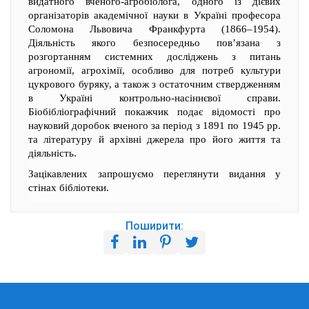
видатного вченого-агробіолога, одного із дієвих
організаторів академічної науки в Україні професора
Соломона Львовича Франкфурта (1866–1954).
Діяльність якого безпосередньо пов’язана з
розгортанням системних досліджень з питань
агрономії, агрохімії, особливо для потреб культури
цукрового буряку, а також з остаточним ствердженням
в Україні контрольно-насіннєвої справи.
Біобібліографічний покажчик подає відомості про
науковий доробок вченого за період з 1891 по 1945 рр.
та літературу й архівні джерела про його життя та
діяльність.
Зацікавлених запрошуємо переглянути видання у
стінах бібліотеки.
Поширити: