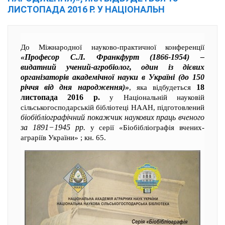
ЛИСТОПАДА 2016 Р. У НАЦІОНАЛЬН
До Міжнародної науково-практичної конференції
«Професор С.Л. Франкфурт (1866-1954) –
видатний учений-агробіолог, один із дієвих
організаторів академічної науки в Україні (до 150
річчя від дня народження)»
18
, яка відбудеться
листопада 2016 р.
у Національній науковій
сільськогосподарській бібліотеці НААН, підготовлений
біобібліографічний покажчик наукових праць вченого
за 1891−1945 рр.
у серії «Біобібліографія вчених-
аграріїв України» ; кн. 65.