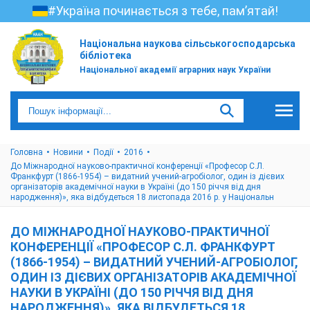
#Україна починається з тебе, пам’ятай!
Національна наукова сільськогосподарська
бібліотека
Національної академії аграрних наук України
Головна
Новини
Події
2016
До Міжнародної науково-практичної конференції «Професор С.Л.
Франкфурт (1866-1954) – видатний учений-агробіолог, один із дієвих
організаторів академічної науки в Україні (до 150 річчя від дня
народження)», яка відбудеться 18 листопада 2016 р. у Національн
ДО МІЖНАРОДНОЇ НАУКОВО-ПРАКТИЧНОЇ
КОНФЕРЕНЦІЇ «ПРОФЕСОР С.Л. ФРАНКФУРТ
(1866-1954) – ВИДАТНИЙ УЧЕНИЙ-АГРОБІОЛОГ,
ОДИН ІЗ ДІЄВИХ ОРГАНІЗАТОРІВ АКАДЕМІЧНОЇ
НАУКИ В УКРАЇНІ (ДО 150 РІЧЧЯ ВІД ДНЯ
НАРОДЖЕННЯ)», ЯКА ВІДБУДЕТЬСЯ 18