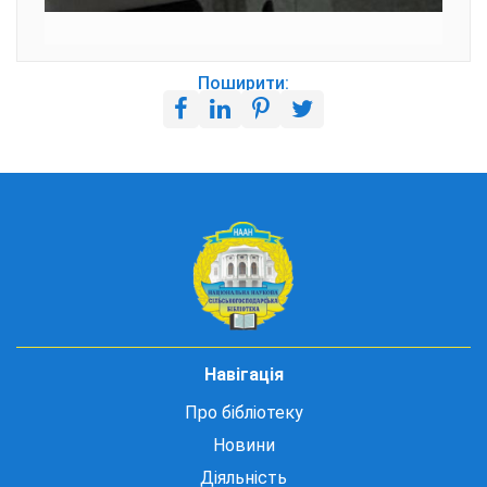
Поширити:
Навігація
Про бібліотеку
Новини
Діяльність