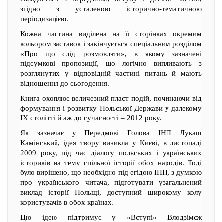
згідно з усталеною історично-тематичною
періодизацією.
Кожна частина виділена на її сторінках окремим
кольором заставок і закінчується спеціальним розділом
«Про що слід розмовляти», в якому зазначені
підсумкові пропозиції, що логічно випливають з
розглянутих у відповідній частині питань й мають
відношення до сьогодення.
Книга охоплює величезний пласт подій, починаючи від
формування і розвитку Польської Держави у далекому
ІХ столітті й аж до сучасності – 2012 року.
Як зазначає у Передмові Голова ІНП Лукаш
Камінський, ідея твору виникла у Києві, в листопаді
2009 року, під час діалогу польських і українських
істориків на тему спільної історії обох народів. Тоді
було вирішено, що необхідно під егідою ІНП, з думкою
про українського читача, підготувати узагальнений
виклад історії Польщі, доступний широкому колу
користувачів в обох країнах.
Цю ідею підтримує у «Вступі» Влодзімєж