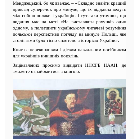
Менджецький, бо як вважає, – «Складно знайти кращий
приклад суперечок про минуле, що їх віддавна ведуть
між собою поляки і українці». І тут-таки уточнює, що
видання має на меті «Не виставляти рахунків один
одному, а полегшити українському читачеві розуміння
польської перспективи погляду на минуле Польщі, яке
століттями було тісно сплетено з історією України».
Книга є переконливим і дієвим навчальним посібником
для українців нинішніх поколінь.
Зацікавлених просимо відвідати ННСГБ НААН, де
зможете ознайомитися з книгою.