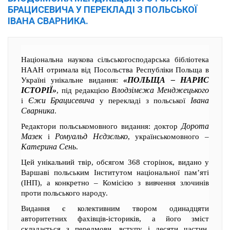
БРАЦИСЕВИЧА У ПЕРЕКЛАДІ З ПОЛЬСЬКОЇ
ІВАНА СВАРНИКА.
Національна наукова сільськогосподарська бібліотека
НААН отримала від Посольства Республіки Польща в
«ПОЛЬЩА – НАРИС
Україні унікальне видання:
ІСТОРІЇ»
Влодзімєжа Менджецького
, під редакцією
Єжи Брацисевича
Івана
і
у перекладі з польської
Сварника
.
Дорота
Редактори польськомовного видання: доктор
Мазек
Ромуальд Нєдзєлько
і
, українськомовного –
Катерина Сень
.
Цей унікальний твір, обсягом 368 сторінок, видано у
Варшаві польським Інститутом національної пам’яті
(ІНП), а конкретно – Комісією з вивчення злочинів
проти польського народу.
Видання є колективним твором одинадцяти
авторитетних фахівців-істориків, а його зміст
складається з передмови, вступу і десяти частин,