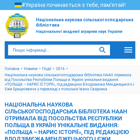
#Україна починається з тебе, пам’ятай!
Національна наукова сільськогосподарська
бібліотека
Національної академії аграрних наук України
Головна
Новини
Події
2016
Національна наукова сільськогосподарська бібліотека НААН отримала
від Посольства Республіки Польща в Україні унікальне видання:
«ПОЛЬЩА – НАРИС ІСТОРІЇ», під редакцією Влодзімєжа Менджецького і
Єжи Брацисевича у перекладі з польської Івана Сварника.
НАЦІОНАЛЬНА НАУКОВА
СІЛЬСЬКОГОСПОДАРСЬКА БІБЛІОТЕКА НААН
ОТРИМАЛА ВІД ПОСОЛЬСТВА РЕСПУБЛІКИ
ПОЛЬЩА В УКРАЇНІ УНІКАЛЬНЕ ВИДАННЯ:
«ПОЛЬЩА – НАРИС ІСТОРІЇ», ПІД РЕДАКЦІЄЮ
ВЛОДЗІМЄЖА МЕНДЖЕЦЬКОГО І ЄЖИ