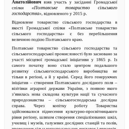
Анатолійович
взяв участь у засіданні Громадської
«Полтавське товариство сільського
спілки
господарства»
, відновленого у 2015 р.
Відновлене товариство сільського господарства в
якості Громадської спілки «Полтавське товариство
сільського господарства» є без перебільшення
величною подією Полтавського краю.
Полтавське товариство сільського господарства та
сільськогосподарської промисловості було засновано за
участі місцевої громадської ініціативи у 1865 р. Із
самого початку воно стало центром подальшого
розвитку сільськогосподарського виробництва не
тільки в регіоні, а й у країні. Серед його генеруючих
ініціатив – створення Полтавського дослідного поля –
візітівки аграрної держави України, з появою якого
з’явилась нова складова культури нації та сучасного
природознавства – сільськогосподарська дослідна
справа. Через копітку роботу Товариства
здійснювалося піднесення культурно-просвітницького
рівня регіону, шляхом створення спеціалізованих шкіл,
училищ і музеїв, галузевих дослідних станцій та полів,
проведення сільськогосподарських виставок і ярмарків,