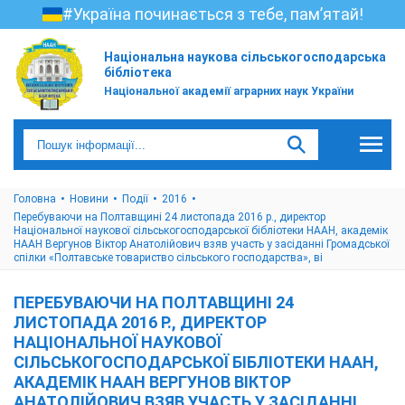
#Україна починається з тебе, пам’ятай!
Національна наукова сільськогосподарська
бібліотека
Національної академії аграрних наук України
Головна
Новини
Події
2016
Перебуваючи на Полтавщині 24 листопада 2016 р., директор
Національної наукової сільськогосподарської бібліотеки НААН, академік
НААН Вергунов Віктор Анатолійович взяв участь у засіданні Громадської
спілки «Полтавське товариство сільського господарства», ві
ПЕРЕБУВАЮЧИ НА ПОЛТАВЩИНІ 24
ЛИСТОПАДА 2016 Р., ДИРЕКТОР
НАЦІОНАЛЬНОЇ НАУКОВОЇ
СІЛЬСЬКОГОСПОДАРСЬКОЇ БІБЛІОТЕКИ НААН,
АКАДЕМІК НААН ВЕРГУНОВ ВІКТОР
АНАТОЛІЙОВИЧ ВЗЯВ УЧАСТЬ У ЗАСІДАННІ