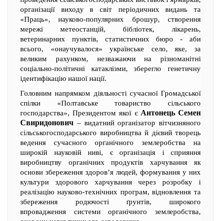
організації виходу в світ періодичних видань та
«Праць», науково-популярних брошур, створення
мережі метеостанцій, бібліотек, лікарень,
ветеринарних пунктів, статистичних бюро - аби
всього, «онаучувалося» українське село, яке, за
великим рахунком, незважаючи на різноманітні
соціально-політичні катаклізми, зберегло генетичну
ідентифікацію нашої нації.
Головним напрямком діяльності сучасної Громадської
спілки «Полтавське товариство сільського
Антонець Семен
господарства», Президентом якої є
Свиридонович
– видатний організатор вітчизняного
сільськогосподарського виробництва й дієвий творець
ведення сучасного органічного землеробства на
широкій науковій ниві, є організація і сприяння
виробництву органічних продуктів харчування як
основи збереження здоров’я людей, формування у них
культури здорового харчування через розробку і
реалізацію науково-технічних програм, відновлення та
збереження родючості ґрунтів, широкого
впровадження системи органічного землеробства,