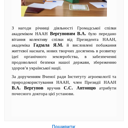
З нагоди річниці діяльності Громадської спілки
Вергуновим В.А.
академіком НААН
було передано
вітання колективу спілки від Президента НААН,
Гадзала Я.М.
академіка
й висловлені побажання
життєвої наснаги, нових творчих досягнень в розвитку
ідеї органічного землеробства, в забезпеченні
продовольчої безпеки нашої держави, збереженню
здоров’я української нації.
За дорученням Вченої ради Інституту агроекології та
природокористування НААН, член Президії НААН
В.А. Вергунов
С.С. Антонцю
вручив
атрибути
почесного доктора цієї установи.
Поширити: