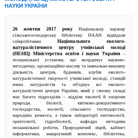
НАУКИ УКРАЇНИ
26 жовтня 2017 року
Національну наукову
сільськогосподарську бібліотеку НААН відвідали
Національного еколого-
співробітники
натуралістичного центру учнівської молоді
(НЕНЦ) Міністерства освіти і науки України
–
позашкільної установи, що координує науково-
методичну, організаційно-масову та навчально-виховну
діяльність центрів, будинків, клубів еколого-
натуралістичної творчості учнівської молоді, станцій
юних натуралістів та об'єднує всі еколого-
натуралістичні центри України, який у своєму складі
має багато підрозділів – відділи екології й охорони
природи, біології, квітково-декоративного
господарства, зоології, сільського господарства,
народних ремесел, а також лабораторії ентомології,
орнітології, гідробіології, кафедра методики
позашкільної роботи, Природничий ліцей, кабінет
інформатики, акваріумний комплекс, бібліотека,