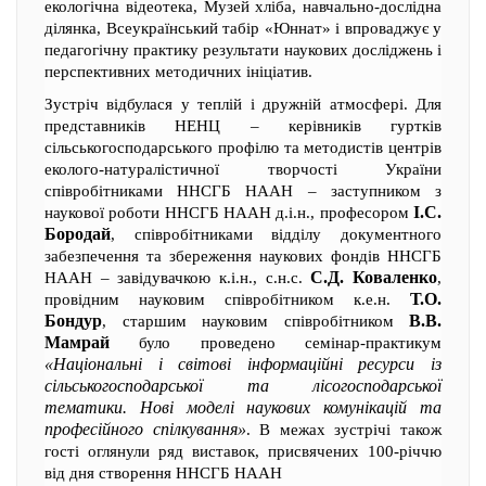
екологічна відеотека, Музей хліба, навчально-дослідна
ділянка, Всеукраїнський табір «Юннат» і впроваджує у
педагогічну практику результати наукових досліджень і
перспективних методичних ініціатив.
Зустріч відбулася у теплій і дружній атмосфері. Для
представників НЕНЦ – керівників гуртків
сільськогосподарського профілю та методистів центрів
еколого-натуралістичної творчості України
співробітниками ННСГБ НААН – заступником з
І.С.
наукової роботи ННСГБ НААН д.і.н., професором
Бородай
, співробітниками відділу документного
забезпечення та збереження наукових фондів ННСГБ
С.Д. Коваленко
НААН – завідувачкою к.і.н., с.н.с.
,
Т.О.
провідним науковим співробітником к.е.н.
Бондур
В.В.
, старшим науковим співробітником
Мамрай
було проведено семінар-практикум
«Національні і світові інформаційні ресурси із
сільськогосподарської та лісогосподарської
тематики. Нові моделі наукових комунікацій та
професійного спілкування»
. В межах зустрічі також
гості оглянули ряд виставок, присвячених 100-річчю
від дня створення ННСГБ НААН