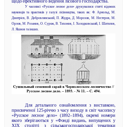
щодо ефективного ведення лісового господарства.
У часописі «Русское лесное дело» друкувалися статті відомих
науковців та практиків у галузі лісівництва, таких як: Ф. Арнольд, М.
Дмитрієв, В. Добровлянський, П. Жудра, Д. Морозов, М. Нестеров, М.
Орлов, М. Розанов, О. Сурож, В. Тихонов, І. Холодковський, І. Шатилов,
Л. Яшнов та інших.
Для детального ознайомлення з виставкою,
присвяченої 125-річчю з часу виходу в світ часопису
«Русское лесное дело» (1892–1894), окремі номери
якого зберігаються у «Фонді видань, випущених у
ХІХ столітті з сільськогосподарської тематики