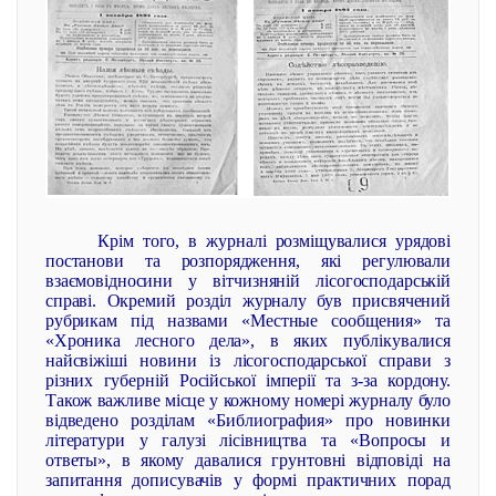
Крім того, в журналі розміщувалися урядові
постанови та розпорядження, які регулювали
взаємовідносини у вітчизняній лісогосподарській
справі. Окремий розділ журналу був присвячений
рубрикам під назвами «Местные сообщения» та
«Хроника лесного дела», в яких публікувалися
найсвіжіші новини із лісогосподарської справи з
різних губерній Російської імперії та з-за кордону.
Також важливе місце у кожному номері журналу було
відведено розділам «Библиография» про новинки
літератури у галузі лісівництва та «Вопросы и
ответы», в якому давалися грунтовні відповіді на
запитання дописувачів у формі практичних порад