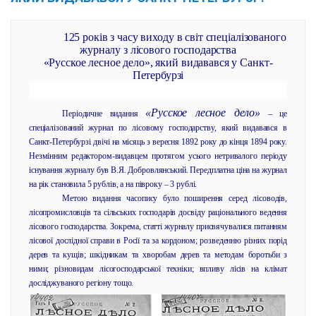
125 років з часу виходу в світ спеціалізованого
журналу з лісового господарства
«Русское лесное дело», який видавався у Санкт-
Петербурзі
«Русское лесное дело»
Періодичне видання
– це
спеціалізований журнал по лісовому господарству, який видавався в
Санкт-Петербурзі двічі на місяць з вересня 1892 року до кінця 1894 року.
Незмінним редактором-видавцем протягом усього нетривалого періоду
існування журналу був В.Я. Добровлянський. Передплатна ціна на журнал
на рік становила 5 рублів, а на півроку – 3 рублі.
Метою видання часопису було поширення серед лісоводів,
лісопромисловців та сільських господарів досвіду раціонального ведення
лісового господарства. Зокрема, статті журналу присвячувалися питанням
лісової дослідної справи в Росії та за кордоном; розведенню різних порід
дерев та кущів; шкідникам та хворобам дерев та методам боротьби з
ними; різновидам лісогосподарської техніки; впливу лісів на клімат
досліджуваного регіону тощо.