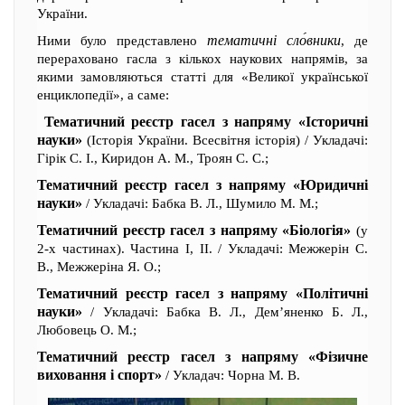
України.
тематичні сло́вники
Ними було представлено
, де
перераховано гасла з кількох наукових напрямів, за
якими замовляються статті для «Великої української
енциклопедії», а саме:
Тематичний реєстр гасел з напряму «Історичні
науки»
(Історія України. Всесвітня історія) / Укладачі:
Гірік С. І., Киридон А. М., Троян С. С.;
Тематичний реєстр гасел з напряму «Юридичні
науки»
/ Укладачі: Бабка В. Л., Шумило М. М.;
Тематичний реєстр гасел з напряму «Біологія»
(у
2-х частинах). Частина І, ІІ. / Укладачі: Межжерін С.
В., Межжеріна Я. О.;
Тематичний реєстр гасел з напряму «Політичні
науки»
/ Укладачі: Бабка В. Л., Дем’яненко Б. Л.,
Любовець О. М.;
Тематичний реєстр гасел з напряму «Фізичне
виховання і спорт»
/ Укладач: Чорна М. В.