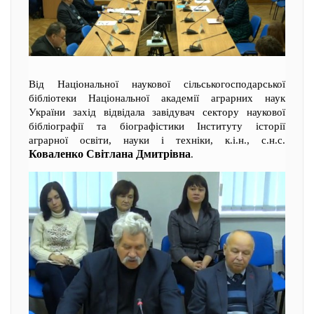
Від Національної наукової сільськогосподарської
бібліотеки Національної академії аграрних наук
України захід відвідала завідувач сектору наукової
бібліографії та біографістики Інституту історії
аграрної освіти, науки і техніки, к.і.н., с.н.с.
Коваленко Світлана Дмитрівна
.