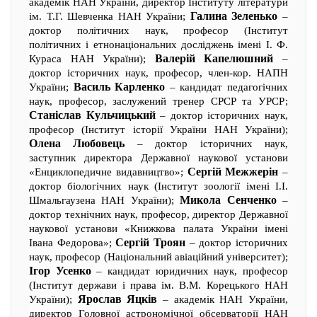
академік НАН України, директор Інституту літератури
Галина Зеленько
ім. Т.Г. Шевченка НАН України;
–
доктор політичних наук, професор (Інститут
політичних і етнонаціональних досліджень імені І. Ф.
Валерій Капелюшний
Кураса НАН України);
–
доктор історичних наук, професор, член-кор. НАПН
Василь Карленко
України;
– кандидат педагогічних
наук, професор, заслужений тренер СРСР та УРСР;
Станіслав Кульчицький
– доктор історичних наук,
професор (Інститут історії України НАН України);
Олена Любовець
– доктор історичних наук,
заступник директора Державної наукової установи
Сергій Межжерін
«Енциклопедичне видавництво»;
–
доктор біологічних наук (Інститут зоології імені І.І.
Микола Сенченко
Шмальгаузена НАН України);
–
доктор технічних наук, професор, директор Державної
наукової установи «Книжкова палата України імені
Сергій Троян
Івана Федорова»;
– доктор історичних
наук, професор (Національний авіаційний університет);
Ігор Усенко
– кандидат юридичних наук, професор
(Інститут держави і права ім. В.М. Корецького НАН
Ярослав Яцків
України);
– академік НАН України,
директор Головної астрономічної обсерваторії НАН