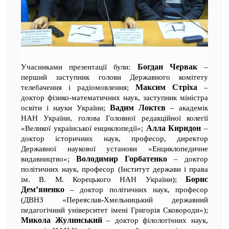
Богдан Червак
Учасниками презентації були:
–
перший заступник голови Державного комітету
Максим Стріха
телебачення і радіомовлення;
–
доктор фізико-математичних наук, заступник міністра
Вадим Локтєв
освіти і науки України;
– академік
НАН України, голова Головної редакційної колегії
Алла Киридон
«Великої української енциклопедії»;
–
доктор історичних наук, професор, директор
Державної наукової установи «Енциклопедичне
Володимир Горбатенко
видавництво»;
– доктор
політичних наук, професор (Інститут держави і права
Борис
ім. В. М. Корецького НАН України);
Дем’яненко
– доктор політичних наук, професор
(ДВНЗ «Переяслав-Хмельницький державний
педагогічний університет імені Григорія Сковороди»);
Микола Жулинський
– доктор філологічних наук,