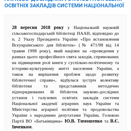
ОСВІТНІХ ЗАКЛАДІВ СИСТЕМИ НАЦІОНАЛЬНОЇ
28 вересня 2018 року
у Національній науковій
сільськогосподарській бібліотеці НААН, відповідно до
п. 2 Указу Президента України «Про встановлення
Всеукраїнського дня бібліотек» (№ 471/98 від 14
травня 1998 року), який націлює на «проведення у
рамках цього професійного свята заходів, спрямованих
на підвищення ролі книги у суспільно-політичному та
історико-культурному житті населення України, а
також на вирішення проблем щодо розвитку
бібліотечної справи», відбулася зустріч колективу
бібліотеки та представників методично
підпорядкованих їй бібліотек науково-дослідних
установ і галузевих освітніх закладів системи
Національної академії аграрних наук України та
Міністерства аграрної політики та продовольства
України з народними депутатами України, Головою
Ю.В. Тимошенко
В.Є.
Партії ВО «Батьківщина»
та
Івченком
.