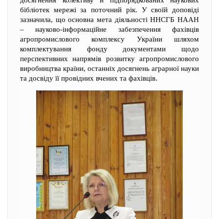
досягнення колективу й підпорядкованих наукових
бібліотек мережі за поточний рік. У своїй доповіді
зазначила, що основна мета діяльності ННСГБ НААН
– науково-інформаційне забезпечення фахівців
агропромислового комплексу України шляхом
комплектування фонду документами щодо
перспективних напрямів розвитку агропромислового
виробництва країни, останніх досягнень аграрної науки
та досвіду її провідних вчених та фахівців.