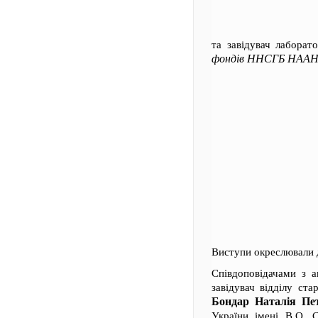
та завідувач лаборат
фондів ННСГБ НААН:
Виступи окреслювали
Співдоповідачами з а
завідувач відділу ста
Бондар Наталія Пе
України імені В.О.