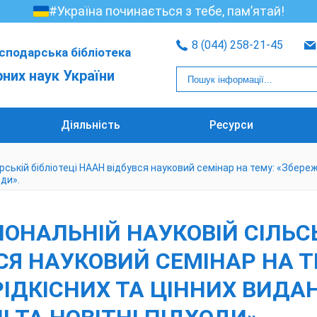
#Україна починається з тебе, пам’ятай!
8 (044) 258-21-45
сподарська бібліотека
рних наук України
Діяльність
Ресурси
арській бібліотеці НААН відбувся науковий семінар на тему: «Збер
оди».
АЦІОНАЛЬНІЙ НАУКОВІЙ СІЛ
ВСЯ НАУКОВИЙ СЕМІНАР НА 
ДКІСНИХ ТА ЦІННИХ ВИДАНЬ