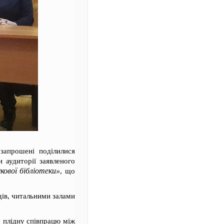
запрошені поділилися
и аудиторії заявленого
кової бібліотеки»
, що
дів, читальними залами
у плідну співпрацю між