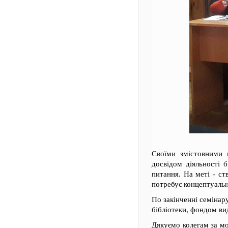
Своїми змістовними 
досвідом діяльності б
питання. На меті - с
потребує концептуальн
По закінченні семінар
бібліотеки, фондом ви
Дякуємо колегам за мо