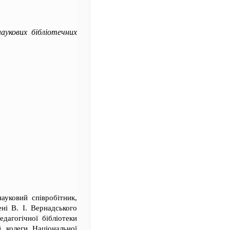
аукових бібліотечних
ауковий співробітник,
ені В. І. Вернадського
едагогічної бібліотеки
 колеги Національної