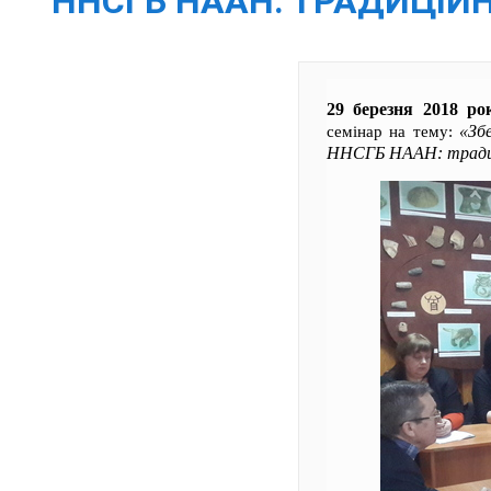
ННСГБ НААН: ТРАДИЦІЙНІ
29 березня 2018 ро
«Зб
семінар на тему:
ННСГБ НААН: традиці