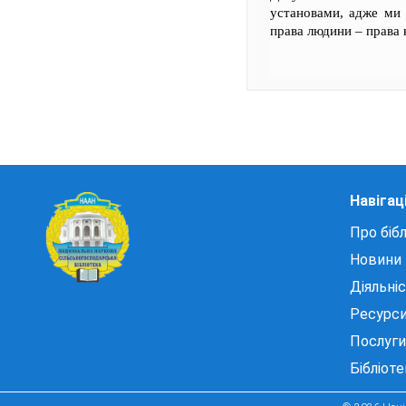
установами, адже ми 
права людини – права 
Навігац
Про бібл
Новини
Діяльні
Ресурс
Послуги
Бібліот