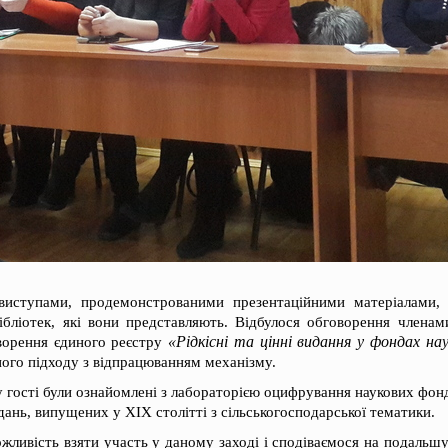
виступами, продемонстрованими презентаційними матеріалами, 
ібліотек, які вони представляють. Відбулося обговорення членам
«Рідкісні та цінні видання у фондах нау
творення єдиного реєстру
ого підходу з відпрацюванням механізму.
у гості були ознайомлені з лабораторією оцифрування наукових фон
дань, випущених у ХІХ столітті з сільськогосподарської тематики.
жливість взяти участь у даному заході і сподіваємося на подальш