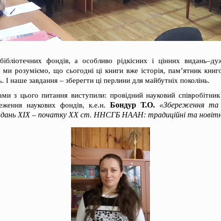
бібліотечних фондів, а особливо рідкісних і цінних видань–ду
 ми розуміємо, що сьогодні ці книги вже історія, пам’ятник книг
ь. І наше завдання – зберегти ці перлини для майбутніх поколінь.
ми з цього питання виступили: провідний науковий співробітник
Бондур Т.О.
«Збереження та 
еження наукових фондів, к.е.н.
видань ХІХ – початку ХХ ст. ННСГБ НААН: традиційні та новітн