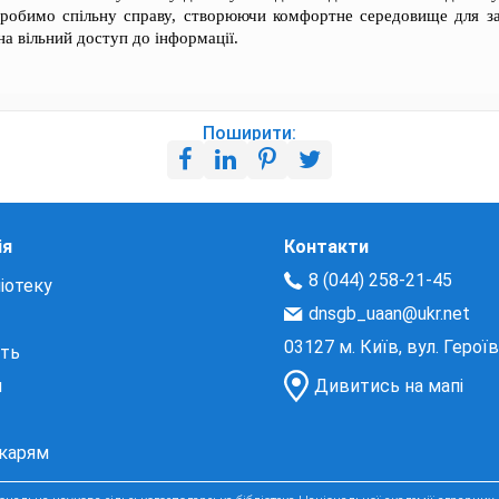
робимо спільну справу, створюючи комфортне середовище для з
на вільний доступ до інформації.
Поширити:
ія
Контакти
8 (044) 258-21-45
іотеку
dnsgb_uaan@ukr.net
03127 м. Київ, вул. Герої
сть
и
Дивитись на мапі
екарям