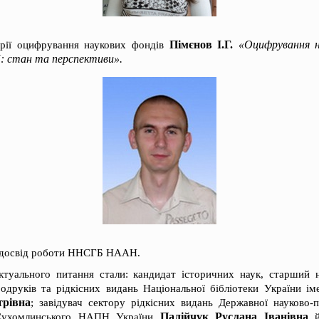
Пімєнов І.Г.
«Оцифрування н
орії оцифрування наукових фондів
 стан та перспективи».
 досвід роботи ННСГБ НААН.
ктуального питання стали: кандидат історичних наук, старший н
родруків та рідкісних видань Національної бібліотеки України ім
трівна
; завідувач сектору рідкісних видань Державної науково-п
Палійчук Руслана Іванівна
 Сухомлинського НАПН України
й