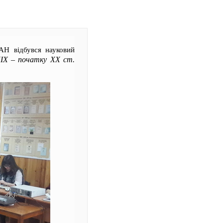
ААН відбувся науковий
ХІХ – початку ХХ ст.