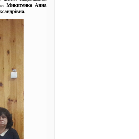
Микитенко Анна
еки
ксандрівна
.