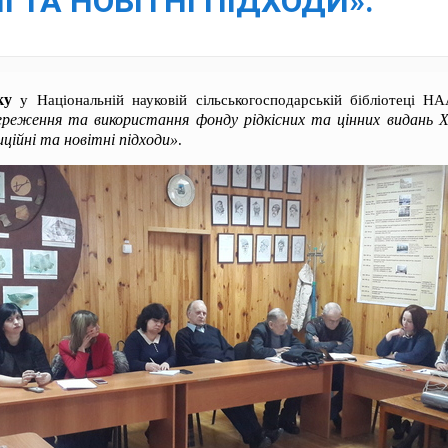
 ТА НОВІТНІ ПІДХОДИ».
ку
у Національній науковій сільськогосподарській бібліотеці Н
ереження та використання фонду рідкісних та цінних видань 
йні та новітні підходи»
.