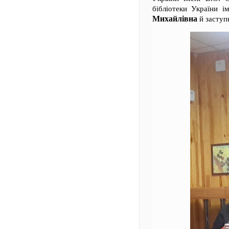
бібліотеки України і
Михайлівна
й заступн