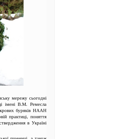
нську мережу сьогодні
ці імені В.М. Ремесла
укрових буряків НААН
вій практиці, поняття
ствердження в Україні
ської пшениці, а також