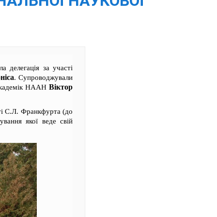
НАЛЬНОЇ НАУКОВОЇ
а делегація за участі
ніса
. Супроводжували
Віктор
 академік НААН
ті С.Л. Франкфурта (до
ування якої веде свій