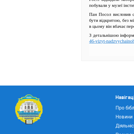
побували у музеї інсти
Пан Посол висловив с
бути відкритою, без м
в цьому він вбачає пе
З детальнішою інформ
46-vizyt-nadzvychainoh
Навігац
Про бібл
Новини
Діяльні