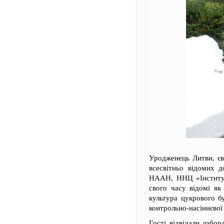
Уродженець Литви, єв
всесвітньо відомих д
НААН, ННЦ «Інститут
свого часу відомі як
культура цукрового б
контрольно-насіннєвої
Гості відвідали лабор