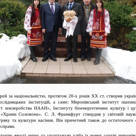
рей за національністю, протягом 20-х років ХХ ст. створив украї
ослідницьких інституцій, а саме: Миронівський інститут пшени
 землеробства НААН», Інституту біоенергетичних культур і ц
 «Храми Соломона». С. Л. Франкфурт ствердив у світовій науко
уряку та культури насіння. Він причетний також до остаточного 
 справи.
аторію якості зерна та скуштували хліба із нових сортів миронів