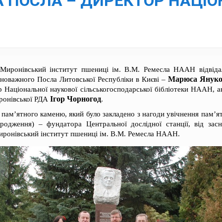
ПОСЛА – ДИРЕКТОР НАЦІО
иронівський інститут пшениці ім. В.М. Ремесла НААН відвідал
Марюса Януко
новажного Посла Литовської Республіки в Києві –
р Національної наукової сільськогосподарської бібліотеки НААН,
Ігор Чорногод
ронівської РДА
.
о пам’ятного каменю, який було закладено з нагоди увічнення пам’я
родження) – фундатора Центральної дослідної станції, від засн
иронівський інститут пшениці ім. В.М. Ремесла НААН.