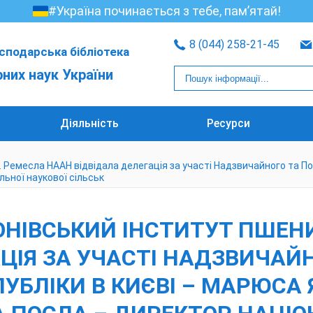
#Україна починається з тебе, пам’ятай!
8 (044) 258-21-45
сподарська бібліотека
рних наук України
Діяльність
Ресурси
.М. Ремесла НААН відвідала делегація за участі Надзвичайного та 
ьної наукової сільськ
ОНІВСЬКИЙ ІНСТИТУТ ПШЕНИ
АЦІЯ ЗА УЧАСТІ НАДЗВИЧА
УБЛІКИ В КИЄВІ – МАРЮСА 