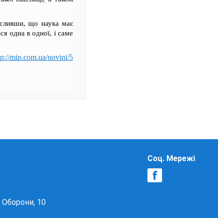
есливши, що наука має
я одна в одної, і саме
tp://mip.com.ua/novini/5
Соц. Мережі
в Оборони, 10