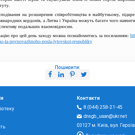
туту.
подівання на розширення співробітництва в майбутньому, підкр
іжнародних кордонів, а Литва і Україна можуть багато чого навчитис
рспективу подальших взаємовідносин.
ht
ацію про цей день заходу можна познайомитись за посиланням:
o-ta-povnovazhnoho-posla-lytovskoi-respubliky
Поширити:
ія
Контакти
8 (044) 258-21-45
іотеку
dnsgb_uaan@ukr.net
03127 м. Київ, вул. Герої
сть