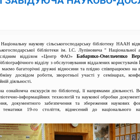
СІ ЗАВІДУЮЧА НАУКОВО-ДО
.
Національну наукову сільськогосподарську бібліотеку НААН відв
ькогосподарської бібліотеки ім. І.С. Лупіновича " Національної 
Бабарико-Омельченко Вер
дослідним відділом «Центр ФАО»
бібліографічного відділу з обслуговування віддалених користувачів
и маємо багаторічні дружні відносини та плідно співпрацюємо на 
бміну досвідом роботи, зворотньої участі у семінарах, конфе
ній діяльності.
а ознайомча екскурсія по бібліотеці, її напрямами діяльності. В
ібліотечно-інформаційних технологій та наукової обробки документ
ння, документного забезпечення та збереження наукових фо
ої тематики 19-го століття, віднесений до національного н