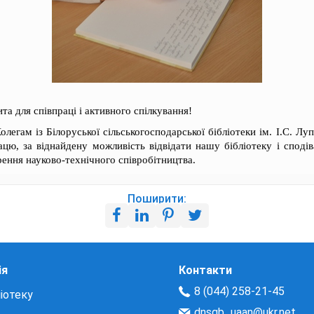
та для співпраці і активного спілкування!
егам із Білоруської сільськогосподарської бібліотеки ім. І.С. Л
ацю, за віднайдену можливість відвідати нашу бібліотеку і споді
ення науково-технічного співробітництва.
Поширити:
ія
Контакти
8 (044) 258-21-45
іотеку
dnsgb_uaan@ukr.net