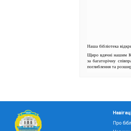
Наша бібліотека відкри
Щиро вдячні нашим Кол
за багаторічну співпр
поглиблення та розшир
Навігац
Про бібл