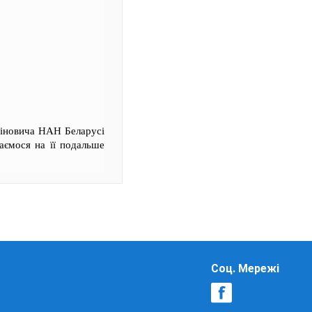
упіновича НАН Беларусі
ваємося на її подальше
Соц. Мережі