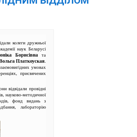
СЛІДНИМ ВІДДІЛОМ
ідали колеги дружньої
академії наук Беларусі
оніка Борисівна
та
Вольга Платкоуская
.
взаємовигідних умовах
ренціях, присвячених
они відвідали провідні
ів, науково-методичної
ндів, фонд видань з
адбання, лабораторію