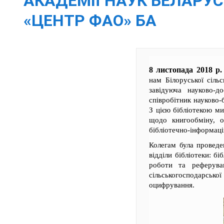
АКАДЕМІЇ НАУК БЕЛАРУ
«ЦЕНТР ФАО» БА
8 листопада 2018 р
нам Білоруської сільс
завідуюча науково-
співробітник науково-
З цією бібліотекою м
щодо книгообміну, о
бібліотечно-інформацій
Колегам була проведен
відділи бібліотеки: б
роботи та реферува
сільськогосподарськ
оцифрування.