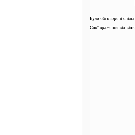
Були обговорені спіль
Свої враження від від