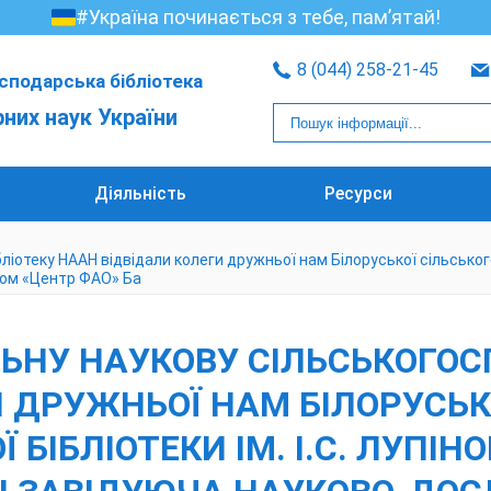
#Україна починається з тебе, пам’ятай!
8 (044) 258-21-45
сподарська бібліотека
рних наук України
Діяльність
Ресурси
отеку НААН відвідали колеги дружньої нам Білоруської сільськогос
ілом «Центр ФАО» Ба
ЬНУ НАУКОВУ СІЛЬСЬКОГОС
И ДРУЖНЬОЇ НАМ БІЛОРУСЬК
БІБЛІОТЕКИ ІМ. І.С. ЛУПІН