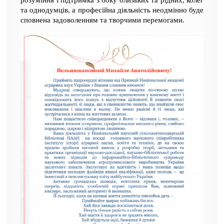
розуміння і підтримка з боку близьких та рідних, колег
та однодумців, а професійна діяльність неодмінно буде
сповнена задоволенням та творчими перемогами.