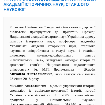
АКАДЕМІЇ ІСТОРИЧНИХ НАУК, СТАРШОГО
НАУКОВОГ
Колектив Національної наукової сільськогосподарської
бібліотеки приєднується до привітань Президії
Національної академії аграрних наук України на адресу
доктора історичних наук, професора, академіка
Української академії історичних наук, старшого
наукового співробітника в галузі науки і техніки,
директора науково-дослідницького центру
«Слов’янський Світ», завідувача кафедри історії та
археології слов’ян Національного педагогічного
Журби
університету ім. М.П. Драгоманова ‒
Михайла Анатолійовича
, який святкує свій ювілей
23 січня 2018 року.
Михайло Анатолійович ‒ відомий український історик,
спеціаліст із соціально-політичної історії, історії
України та всесвітньої історії. З 2005 р. тривалий час
працював у Національній науковій
сільськогосподарській бібліотеці НААН на посаді