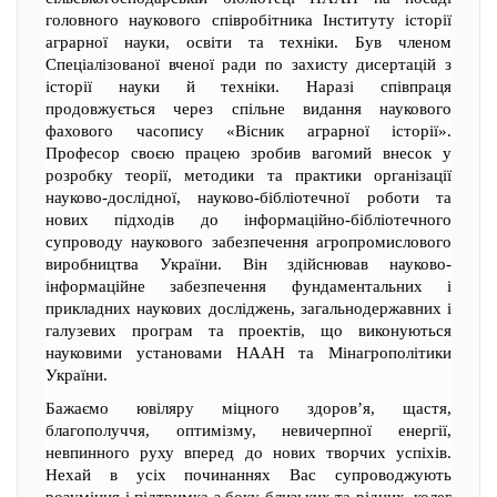
головного наукового співробітника Інституту історії
аграрної науки, освіти та техніки. Був членом
Спеціалізованої вченої ради по захисту дисертацій з
історії науки й техніки. Наразі співпраця
продовжується через спільне видання наукового
фахового часопису «Вісник аграрної історії».
Професор своєю працею зробив вагомий внесок у
розробку теорії, методики та практики організації
науково-дослідної, науково-бібліотечної роботи та
нових підходів до інформаційно-бібліотечного
супроводу наукового забезпечення агропромислового
виробництва України. Він здійснював науково-
інформаційне забезпечення фундаментальних і
прикладних наукових досліджень, загальнодержавних і
галузевих програм та проектів, що виконуються
науковими установами НААН та Мінагрополітики
України.
Бажаємо ювіляру міцного здоров’я, щастя,
благополуччя, оптимізму, невичерпної енергії,
невпинного руху вперед до нових творчих успіхів.
Нехай в усіх починаннях Вас супроводжують