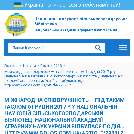
#Україна починається з тебе, пам’ятай!
Національна наукова сільськогосподарська
бібліотека
Національної академії аграрних наук України
Головна
Новини
Події
2018
Міжнародна співдружність — під таким гаслом 6 грудня 2017 р. у
Національній науковій сільськогосподарській бібліотеці Національної
академії аграрних наук України відбулася подія...
http://www.golos.com.ua/article/298812
МІЖНАРОДНА СПІВДРУЖНІСТЬ — ПІД ТАКИМ
ГАСЛОМ 6 ГРУДНЯ 2017 Р. У НАЦІОНАЛЬНІЙ
НАУКОВІЙ СІЛЬСЬКОГОСПОДАРСЬКІЙ
БІБЛІОТЕЦІ НАЦІОНАЛЬНОЇ АКАДЕМІЇ
АГРАРНИХ НАУК УКРАЇНИ ВІДБУЛАСЯ ПОДІЯ...
HTTP://WWW.GOLOS.COM.UA/ARTICLE/298812