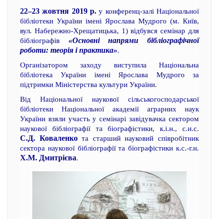
22–23 жовтня 2019 р.
у конференц-залі Національної
бібліотеки України імені Ярослава Мудрого (м. Київ,
вул. Набережно-Хрещатицька, 1) відбувся семінар для
«Основні напрями бібліографічної
бібліографів
роботи: теорія і практика»
.
Організатором заходу виступила Національна
бібліотека України імені Ярослава Мудрого за
підтримки Міністерства культури України.
Від Національної наукової сільськогосподарської
бібліотеки Національної академії аграрних наук
України взяли участь у семінарі завідувачка сектором
наукової бібліографії та біографістики, к.і.н., с.н.с.
С.Д. Коваленко
та старший науковий співробітник
сектора наукової бібліографії та біографістики к.с.-г.н.
Х.М. Дмитрієва
.