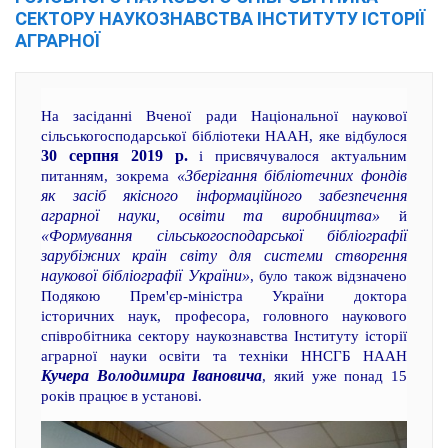
СЕКТОРУ НАУКОЗНАВСТВА ІНСТИТУТУ ІСТОРІЇ
АГРАРНОЇ
На засіданні Вченої ради Національної наукової
сільськогосподарської бібліотеки НААН, яке відбулося
30 серпня 2019 р.
і присвячувалося актуальним
«Зберігання бібліотечних фондів
питанням, зокрема
як засіб якісного інформаційного забезпечення
аграрної науки, освіти та виробництва»
й
«Формування сільськогосподарської бібліографії
зарубіжних країн світу для системи cтворення
наукової бібліографії України»
, було також відзначено
Подякою Прем'єр-міністра України доктора
історичних наук, професора, головного наукового
співробітника сектору наукознавства Інституту історії
аграрної науки освіти та техніки ННСГБ НААН
Кучера Володимира Івановича
, який уже понад 15
років працює в установі.