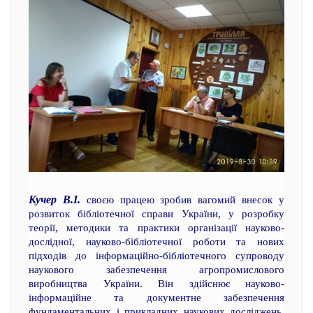
Кучер В.І.
своєю працею зробив вагомий внесок у
розвиток бібліотечної справи України, у розробку
теорії, методики та практики організації науково-
дослідної, науково-бібліотечної роботи та нових
підходів до інформаційно-бібліотечного супроводу
наукового забезпечення агропромислового
виробництва України. Він здійснює науково-
інформаційне та документне забезпечення
фундаментальних і прикладних наукових досліджень,