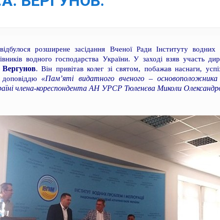
А. ВЕРГУНОВ.
відбулося розширене засідання Вченої Ради Інституту водних 
івників водного господарства України. У заході взяв участь 
 Вергунов
. Він привітав колег зі святом, побажав наснаги, успі
«Пам’яті видатного вченого – основоположника с
ю доповіддю
країні члена-кореспондента АН УРСР Тюленєва Миколи Олександр