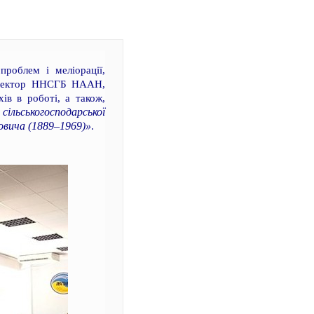
проблем і меліорації,
директор ННСГБ НААН,
хів в роботі, а також,
ільськогосподарської
овича (1889–1969)»
.