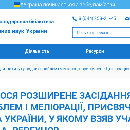
#Україна починається з тебе, пам’ятай!
8 (044) 258-21-45
сподарська бібліотека
рних наук України
Діяльність
Ресурси
ди Інституту водних проблем і меліорації, присвячене Дню працівн
УЛОСЯ РОЗШИРЕНЕ ЗАСІДАНН
ЛЕМ І МЕЛІОРАЦІЇ, ПРИСВЯ
УКРАЇНИ, У ЯКОМУ ВЗЯВ У