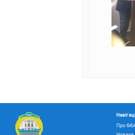
Навігац
Про бібл
Новини