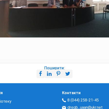
Поширити:
ія
Контакти
8 (044) 258-21-45
іотеку
dnsgb_uaan@ukr.net