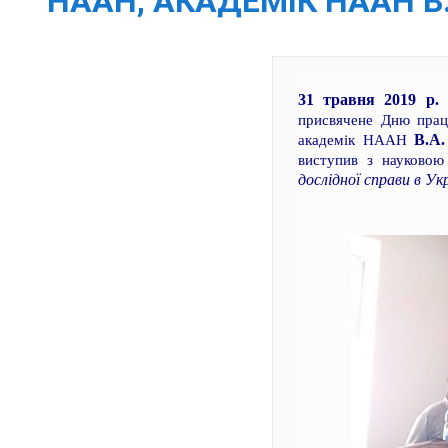
НААН, АКАДЕМІК НААН В.
31 травня 2019 р.
присвячене Дню прац
В.А.
академік НААН
виступив з науково
дослідної справи в У