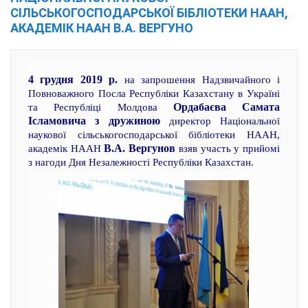
СІЛЬСЬКОГОСПОДАРСЬКОЇ БІБЛІОТЕКИ НААН,
АКАДЕМІК НААН В.А. ВЕРГУНО
4 грудня 2019 р.
на запрошення Надзвичайного і
Повноважного Посла Республіки Казахстану в Україні
Ордабаєва Самата
та Республіці Молдова
Ісламовича з дружиною
директор Національної
наукової сільськогосподарської бібліотеки НААН,
В.А. Вергунов
академік НААН
взяв участь у прийомі
з нагоди Дня Незалежності Республіки Казахстан.