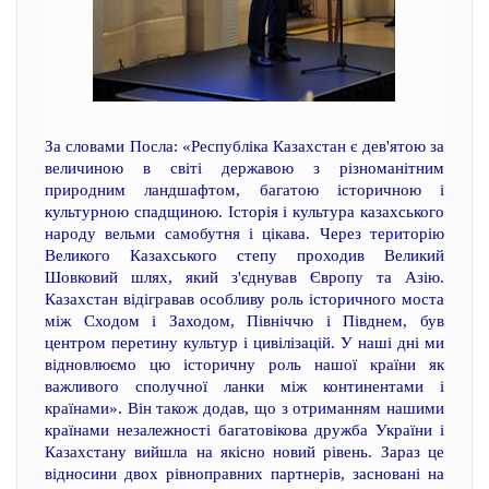
За словами Посла: «Республіка Казахстан є дев'ятою за
величиною в світі державою з різноманітним
природним ландшафтом, багатою історичною і
культурною спадщиною. Історія і культура казахського
народу вельми самобутня і цікава. Через територію
Великого Казахського степу проходив Великий
Шовковий шлях, який з'єднував Європу та Азію.
Казахстан відігравав особливу роль історичного моста
між Сходом і Заходом, Північчю і Півднем, був
центром перетину культур і цивілізацій. У наші дні ми
відновлюємо цю історичну роль нашої країни як
важливого сполучної ланки між континентами і
країнами». Він також додав, що з отриманням нашими
країнами незалежності багатовікова дружба України і
Казахстану вийшла на якісно новий рівень. Зараз це
відносини двох рівноправних партнерів, засновані на