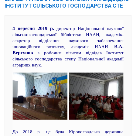
ІНСТИТУТ СІЛЬСЬКОГО ГОСПОДАРСТВА СТЕ
4 вересня 2019 р.
директор Національної наукової
сільськогосподарської бібліотеки НААН, академік-
секретар відділення наукового забезпечення
В.А.
інноваційного розвитку, академік НААН
Вергунов
з робочим візитом відвідав Інститут
сільського господарства степу Національної академії
аграрних наук.
До 2018 р. це була Кіровоградська державна