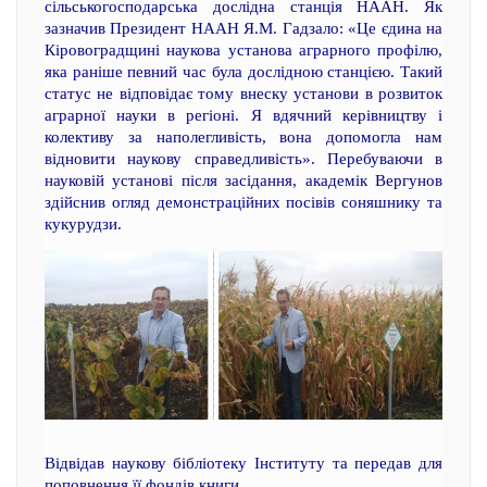
сільськогосподарська дослідна станція НААН. Як
зазначив Президент НААН Я.М. Гадзало: «Це єдина на
Кіровоградщині наукова установа аграрного профілю,
яка раніше певний час була дослідною станцією. Такий
статус не відповідає тому внеску установи в розвиток
аграрної науки в регіоні. Я вдячний керівництву і
колективу за наполегливість, вона допомогла нам
відновити наукову справедливість». Перебуваючи в
науковій установі після засідання, академік Вергунов
здійснив огляд демонстраційних посівів соняшнику та
кукурудзи.
Відвідав наукову бібліотеку Інституту та передав для
поповнення її фондів книги.