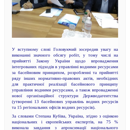
У вступному слові Головуючий зосередив увагу на
виконанні значного обсягу робіт, у тому числі на
прийнятті Закону України щодо впровадження
інтегрованих підходів в управлінні водними ресурсами
за басейновим принципом, розробленні та прийнятті
ряду інших нормативно-правових актів, необхідних
для практичної реалізації басейнового принципу
управління водними ресурсами, а також впровадженні
нової організаційної структури Держводагентства
(утворенні 13 басейнових управлінь водних ресурсів
та 15 регіональних офісів водних ресурсів).
За словами Степана Кубіва, Україна, згідно з оцінкою
національних і європейських експертів, на 75 %
виконала завдання з апроксимації національного