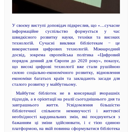
У своєму виступі доповідач підкреслив, що «…сучасне
інформаційне суспільство формується у час
швидкісного розвитку науки, техніки та високих
технологій. Сучасні виклики бібліотекам − це
використання цифрових технологій. Міжнародний
досвід, зокрема європейська політика «Цифровий
порядок денний для Європи до 2020 року», показує,
що високі цифрові технології вже стали рушійною
силою соціально-економічного розвитку, відновлення
економіки багатьох країн та закладають засади для
сталого розвитку у майбутньому.
Майбутнє бібліотек не в консервації вчорашніх
підходів, а в орієнтації на реалії сьогоднішнього дня та
завтрашнього життя. Усвідомлення більшістю
бібліотечної спільноти неминучості і життєвої
необхідності кардинальних змін, які поєднуються з
бажанням ці зміни здійснювати, і є тією єдиною
платформою, на якій повинна сформуватися бібліотека