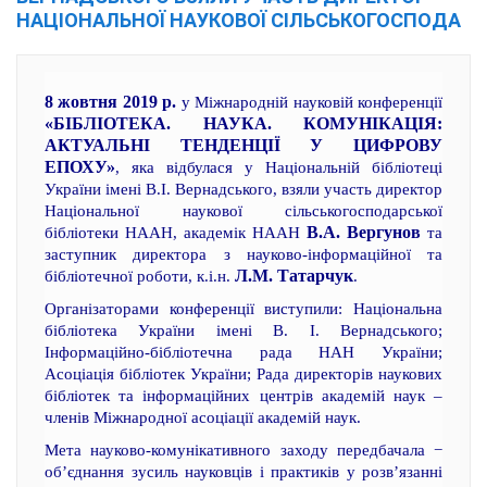
НАЦІОНАЛЬНОЇ НАУКОВОЇ СІЛЬСЬКОГОСПОДА
8 жовтня 2019 р.
у Міжнародній науковій конференції
«БІБЛІОТЕКА. НАУКА. КОМУНІКАЦІЯ:
АКТУАЛЬНІ ТЕНДЕНЦІЇ У ЦИФРОВУ
ЕПОХУ»
, яка відбулася у Національній бібліотеці
України імені В.І. Вернадського, взяли участь директор
Національної наукової сільськогосподарської
В.А. Вергунов
бібліотеки НААН, академік НААН
та
заступник директора з науково-інформаційної та
Л.М. Татарчук
бібліотечної роботи, к.і.н.
.
Організаторами конференції виступили: Національна
бібліотека України імені В. І. Вернадського;
Інформаційно-бібліотечна рада НАН України;
Асоціація бібліотек України; Рада директорів наукових
бібліотек та інформаційних центрів академій наук –
членів Міжнародної асоціації академій наук.
Мета науково-комунікативного заходу передбачала −
об’єднання зусиль науковців і практиків у розв’язанні