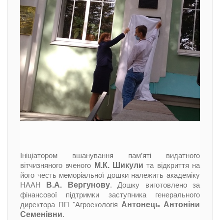
Ініціатором вшанування пам’яті видатного
М.К. Шикули
вітчизняного вченого
та відкриття на
його честь меморіальної дошки належить академіку
В.А. Вергунову
НААН
. Дошку виготовлено за
фінансової підтримки заступника генерального
Антонець Антоніни
директора ПП "Агроекологія
Семенівни
.