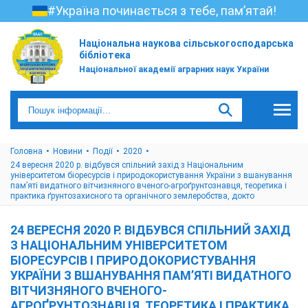
#Україна починається з тебе, пам’ятай!
Національна наукова сільськогосподарська
бібліотека
Національної академії аграрних наук України
Головна
Новини
Події
2020
24 вересня 2020 р. відбувся спільний захід з Національним
університетом біоресурсів і природокористування України з вшанування
пам’яті видатного вітчизняного вченого-агроґрунтознавця, теоретика і
практика ґрунтозахисного та органічного землеробства, докто
24 ВЕРЕСНЯ 2020 Р. ВІДБУВСЯ СПІЛЬНИЙ ЗАХІД
З НАЦІОНАЛЬНИМ УНІВЕРСИТЕТОМ
БІОРЕСУРСІВ І ПРИРОДОКОРИСТУВАННЯ
УКРАЇНИ З ВШАНУВАННЯ ПАМ’ЯТІ ВИДАТНОГО
ВІТЧИЗНЯНОГО ВЧЕНОГО-
АГРОҐРУНТОЗНАВЦЯ, ТЕОРЕТИКА І ПРАКТИКА