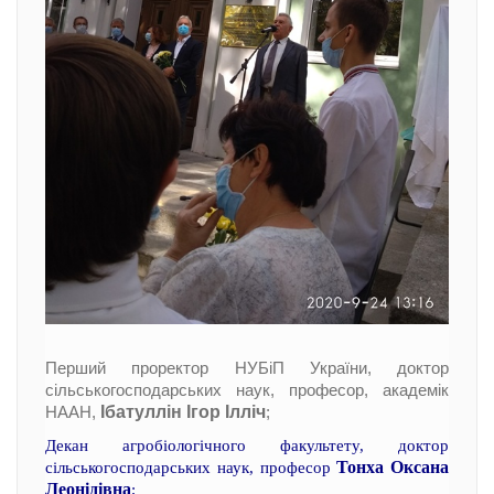
Перший проректор НУБіП України, доктор
сільськогосподарських наук, професор, академік
Ібатуллін Ігор Ілліч
НААН,
;
Декан агробіологічного факультету, доктор
Тонха Оксана
сільськогосподарських наук, професор
Леонідівна
;