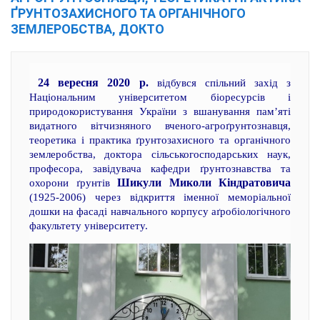
ҐРУНТОЗАХИСНОГО ТА ОРГАНІЧНОГО
ЗЕМЛЕРОБСТВА, ДОКТО
24 вересня 2020 р.
відбувся спільний захід з
Національним університетом біоресурсів і
природокористування України з вшанування пам’яті
видатного вітчизняного вченого-агроґрунтознавця,
теоретика і практика ґрунтозахисного та органічного
землеробства, доктора сільськогосподарських наук,
професора, завідувача кафедри ґрунтознавства та
Шикули Миколи Кіндратовича
охорони ґрунтів
(1925-2006) через відкриття іменної меморіальної
дошки на фасаді навчального корпусу аґробіологічного
факультету університету.