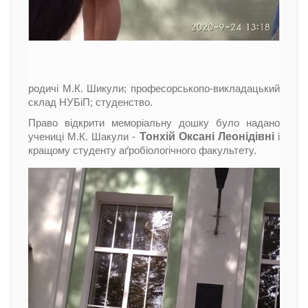
родичі М.К. Шикули; професорськопо-викладацький
склад НУБіП; студенство.
Право відкрити меморіальну дошку було надано
Тонхій Оксані Леонідівні
учениці М.К. Шакули -
і
кращому студенту аґробіологічного факультету.