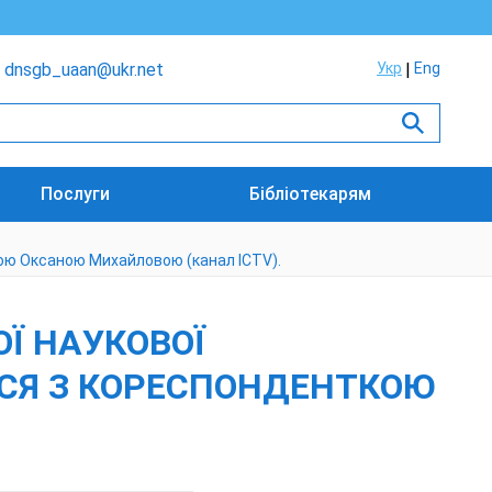
dnsgb_uaan@ukr.net
Укр
Eng
Послуги
Бібліотекарям
кою Оксаною Михайловою (канал ICTV).
Ї НАУКОВОЇ
ВСЯ З КОРЕСПОНДЕНТКОЮ