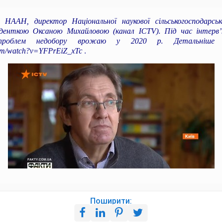
 НААН, директор Національної наукової сільськогосподарсь
нденткою Оксаною Михайловою (канал ICTV). Під час інтерв’
проблем недобору врожаю у 2020 р. Детальніше 
com/watch?v=YFPrEiZ_xTc
.
Поширити: