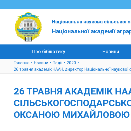
Національна наукова сільського
Національної академії агра
Про бібліотеку
Новини
Головна
Новини
Події
2020
26 травня академік НААН, директор Національної наукової
26 ТРАВНЯ АКАДЕМІК НА
СІЛЬСЬКОГОСПОДАРСЬКО
ОКСАНОЮ МИХАЙЛОВОЮ (