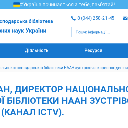
#Україна починається з тебе, пам’ятай!
8 (044) 258-21-45
сподарська бібліотека
рних наук України
Діяльність
Ресурси
 сільськогосподарської бібліотеки НААН зустрівся з кореспондент
АН, ДИРЕКТОР НАЦІОНАЛЬНО
Ї БІБЛІОТЕКИ НААН ЗУСТРІ
КАНАЛ ICTV).