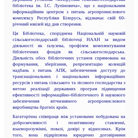
бібліотека ім. І.С. Лупіновича», що є національним
інформаційним центром з питань агропромислового
комплексу Республіки Білорусь, відзначає свій 60-
річчний ювілей від дня створення.
Ця Бібліотека, споріднена Національній науковій
сільськогосподарській бібліотеці НААН за видом
діяльності як ґалузева, профілем комплектування
бібліотечних фондів як сільськогосподарська.
Діяльність обох бібліотечних установ спрямована на
формування, зберігання, репрезентацію колекцій
надбань з питань АПК, забезпечення доступу до
транснаціональних і національних інформаційних
ресурсів з питань сільського та лісового господарства з
метою реалізації державних програм підвищення
ефективності інформаційно-бібліотечного й наукового
забезпечення вітчизняного агропромислового
виробництва братніх країн.
Багаторічна співпраця між установами побудована на
доброзичливості і позитивному ставленні,
взаєморозумінні, повазі, довірі у відносинах. Крім
того, вона підкріплена юридично договірними