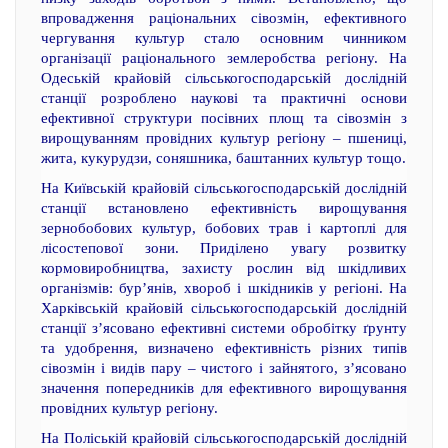
впровадження раціональних сівозмін, ефективного
чергування культур стало основним чинником
організації раціонального землеробства регіону. На
Одеській крайовій сільськогосподарській дослідній
станції розроблено наукові та практичні основи
ефективної структури посівних площ та сівозмін з
вирощуванням провідних культур регіону – пшениці,
жита, кукурудзи, соняшника, баштанних культур тощо.
На Київській крайовій сільськогосподарській дослідній
станції встановлено ефективність вирощування
зернобобових культур, бобових трав і картоплі для
лісостепової зони. Приділено увагу розвитку
кормовиробництва, захисту рослин від шкідливих
організмів: бур’янів, хвороб і шкідників у регіоні. На
Харківській крайовій сільськогосподарській дослідній
станції з’ясовано ефективні системи обробітку ґрунту
та удобрення, визначено ефективність різних типів
сівозмін і видів пару – чистого і зайнятого, з’ясовано
значення попередників для ефективного вирощування
провідних культур регіону.
На Поліській крайовій сільськогосподарській дослідній