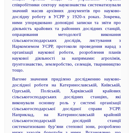
співробітники сектору наукознавства систематизували
значний масив архівних документів про науково-
дослідну роботу в УСРР у 1920-х роках. Зокрема,
ними упорядковано доповідні записки та звіти про
діяльність крайових та районних дослідних станцій,
опрацювання методології виконання
сільськогосподарських дослідів, листування з
Наркомземом УСРР, протоколи проведення нарад з
організації наукової роботи, розроблення планів
наукової діяльності за напрямами: агрохімія,
ґрунтознавство, землеробство, селекція, тваринництво
тощо.
Вагоме значення приділено дослідженню науково-
дослідної роботи на Катеринославській, Київській,
Одеській, Поліській, Харківській крайових
сільськогосподарських дослідних станціях, які
виконували основну роль у системі організації
сільськогосподарської дослідної справи УСРР.
Наприклад, на Катеринославській крайовій
сільськогосподарській дослідній станції
систематизовано бур’яни степової зони, розроблено
низку заходів боротьби з ними. Встановлено, що