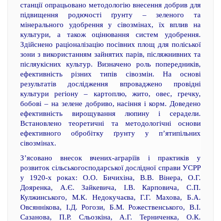
станції опрацьовано методологію внесення добрив для
підвищення родючості ґрунту – зеленого та
мінерального удобрення у сівозмінах, їх вплив на
культури, а також оцінювання систем удобрення.
Здійснено раціоналізацію посівних площ для поліської
зони з використанням зайнятих парів, післяжнивних та
післяукісних культур. Визначено роль попередників,
ефективність різних типів сівозмін. На основі
результатів дослідження впроваджено провідні
культури регіону – картоплю, жито, овес, гречку,
бобові – на зелене добриво, насіння і корм. Доведено
ефективність вирощування люпину і серадели.
Встановлено теоретичні та методологічні основи
ефективного обробітку ґрунту у п’ятипільних
сівозмінах.
З’ясовано внесок вчених-аграріїв і практиків у
розвиток сільськогосподарської дослідної справи УСРР
у 1920-х роках: О.О. Бичихіна, В.В. Вінера, О.Г.
Дояренка, А.Є. Зайкевича, І.В. Карповича, С.П.
Кулжинського, М.К. Недокучаєва, Г.Г. Махова, Б.А.
Овсяннікова, І.Д. Рогози, Б.М. Рожественського, В.І.
Сазанова, П.Р. Сльозкіна, А.Г. Терниченка, О.К.