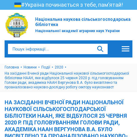
#Україна починається з тебе, пам’ятай!
Національна наукова сільськогосподарська
бібліотека
Національної академії аграрних наук України
Головна
Новини
Події
2020
На засіданні Вченої ради Національної наукової сільськогосподарської
бібліотеки НААН, яке відбулося 25 червня 2020 р. під головуванням
Голови ради, академіка НААН Вергунова В.А. було висвітлено та
проаналізовано науково-дослідну роботу сектору наукознавст
НА ЗАСІДАННІ ВЧЕНОЇ РАДИ НАЦІОНАЛЬНОЇ
НАУКОВОЇ СІЛЬСЬКОГОСПОДАРСЬКОЇ
БІБЛІОТЕКИ НААН, ЯКЕ ВІДБУЛОСЯ 25 ЧЕРВНЯ
2020 Р. ПІД ГОЛОВУВАННЯМ ГОЛОВИ РАДИ,
АКАДЕМІКА НААН ВЕРГУНОВА В.А. БУЛО
ВИСВІТЛЕНО ТА ПРОАНАЛІЗОВАНО НАУКОВО-