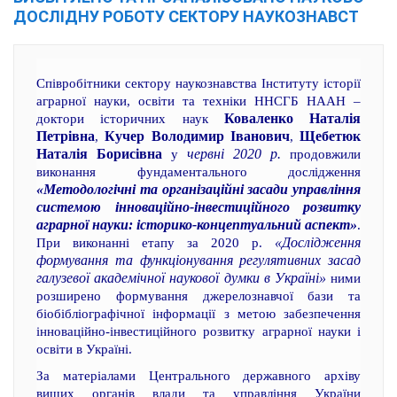
ДОСЛІДНУ РОБОТУ СЕКТОРУ НАУКОЗНАВСТ
Співробітники сектору наукознавства Інституту історії
аграрної науки, освіти та техніки ННСГБ НААН –
Коваленко Наталія
доктори історичних наук
Петрівна
Кучер Володимир Іванович
Щебетюк
,
,
Наталія Борисівна
червні 2020 р.
у
продовжили
виконання фундаментального дослідження
«Методологічні та організаційні засади управління
системою інноваційно-інвестиційного розвитку
аграрної науки: історико-концептуальний аспект»
.
«Дослідження
При виконанні етапу за 2020 р.
формування та функціонування регулятивних засад
галузевої академічної наукової думки в Україні»
ними
розширено формування джерелознавчої бази та
біобібліографічної інформації з метою забезпечення
інноваційно-інвестиційного розвитку аграрної науки і
освіти в Україні.
За матеріалами Центрального державного архіву
вищих органів влади та управління України