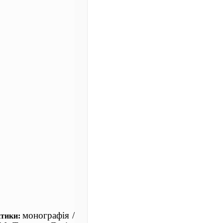
монографія /
актики: