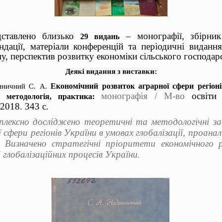
дставлено близько
– монографії, збірник
29 видань
ндації, матеріали конференцій та періодичні видання
у, перспектив розвитку економіки сільського господарс
Деякі видання з виставки:
Економічний розвиток аграрної сфери регіон
иничний С. А.
монографія / М-во
освіти
ія, методологія, практика:
2018. 343 с.
плексно досліджено теоретичні та методологічні за
сфери регіонів України в умовах глобалізації, проанал
. Визначено стратегічні пріоритети економічного 
 глобалізаційних процесів України
.