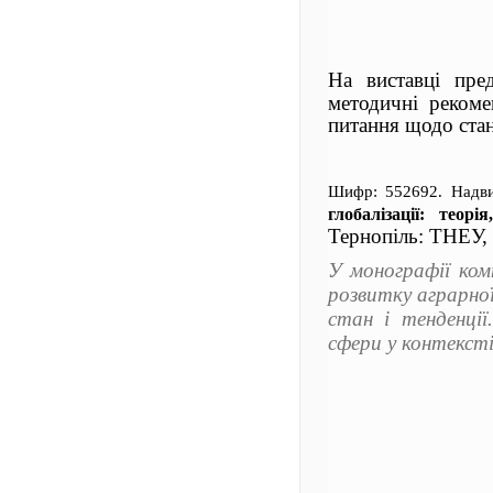
На виставці пре
методичні рекоме
питання щодо стан
Шифр: 552692. Надв
глобалізації: теор
Тернопіль: ТНЕУ, 
У монографії ком
розвитку аграрної 
стан і тенденції
сфери у контексті