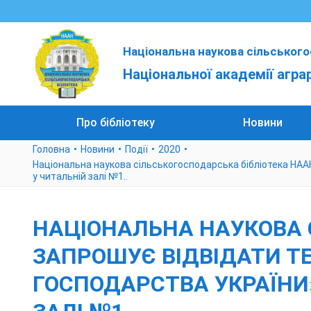
Національна наукова сільського
Національної академії агра
Про бібліотеку
Новини
Головна
Новини
Події
2020
Національна наукова сільськогосподарська бібліотека Н
у читальній залі №1..
НАЦІОНАЛЬНА НАУКОВА 
ЗАПРОШУЄ ВІДВІДАТИ Т
ГОСПОДАРСТВА УКРАЇНИ