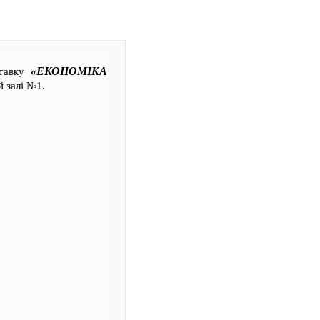
«ЕКОНОМІКА
ставку
й залі №1.