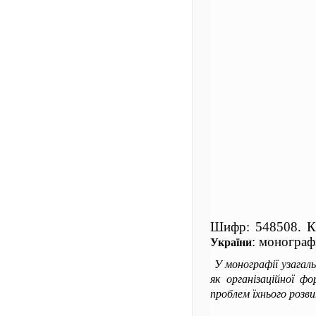
Шифр: 548508. 
: монограф
України
У монографії узагал
як організаційної фо
проблем їхнього розви