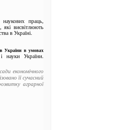
 наукових праць,
, які висвітлюють
тва в Україні.
ів України в умовах
 і науки України.
сади економічного
ізовано її сучасний
розвитку аграрної