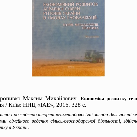
Кропивко Максим Михайлович.
Економіка розвитку сел
ія / Київ: ННЦ «ІАЕ», 2016. 328 с.
ьнено і поглиблено теоретико-методологічні засади діяльності с
рми сімейного ведення сільськогосподарської діяльності, здій
.
тку в Україні