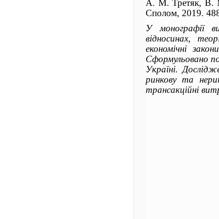
А. М. Третяк, В. М
Сполом, 2019. 488
У монографії ви
відносинах, тео
економічні закон
Сформульовано пон
Україні. Дослідж
ринкову та нерин
трансакційні ви