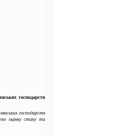
янських господарств
елянських господарств
снено оцінку стану та