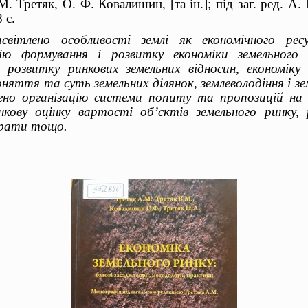
. Третяк, О. Ф. Ковалишин, [та ін.]; під заг. ред. А.
 с.
світлено особливості землі як економічного ресу
рію формування і розвитку економіки земельного р
и розвитку ринкових земельних відносин, економіку 
яття та суть земельних ділянок, землеволодіння і з
ено організацію системи попиту та пропозицій на 
кову оцінку вартості об’єктів земельного ринку,
трати тощо
.