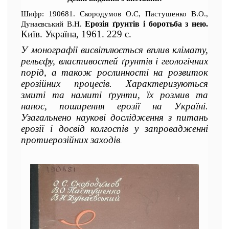
Шифр: 190681. Скородумов О.С, Пастушенко В.О.,
Ерозія ґрунтів і боротьба з нею.
Дунаєвський В.Н.
Київ. Україна, 1961. 229 с.
У монографії висвітлюється вплив клімату,
рельєфу, властивостей ґрунтів і геологічних
порід, а також рослинності на розвиток
ерозійних процесів. Характеризуються
змиті та намиті ґрунти, їх розмив та
нанос, поширення ерозії на Україні.
Узагальнено наукові дослідження з питань
ерозії і досвід колгоспів у запровадженні
протиерозійних заходів
.