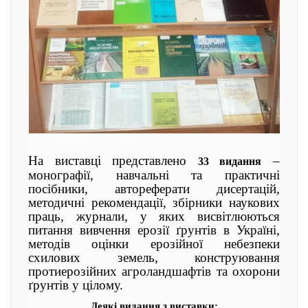
На виставці представлено
–
33 видання
монографії, навчальні та практичні
посібники, автореферати дисертацій,
методичні рекомендації, збірники наукових
праць, журнали, у яких висвітлюються
питання вивчення ерозії ґрунтів в Україні,
методів оцінки ерозійної небезпеки
схилових земель, конструювання
протиерозійних агроландшафтів та охорони
ґрунтів у цілому.
Деякі видання з виставки: