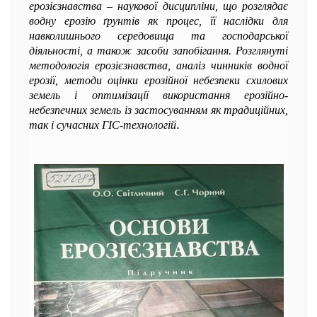
ерозієзнавства – наукової дисципліни, що розглядає
водну ерозію ґрунтів як процес, її наслідки для
навколишнього середовища та господарської
діяльності, а також засоби запобігання. Розглянуті
методологія ерозієзнавства, аналіз чинників водної
ерозії, методи оцінки ерозійної небезпеки схилових
земель і оптимізації використання ерозійно-
небезпечних земель із застосуванням як традиційних,
.
так і сучасних ГІС-технологій