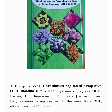
Ботанічний сад імені академіка
3. Шифр: 545629.
О. В. Фоміна 1839 - 2009
: путівник - довідник / К.М.
Баглай, В.І. Березкіна, З.Г. Бонюк [та ін.]; Київ.
Національний університет ім. Т. Шевченка. Київ: ВПЦ
«Київ. ун-т», 2009. 367 с.