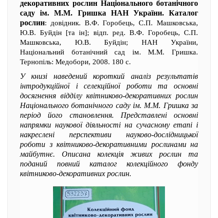
декоративних рослин Національного ботанічного
саду ім. М.М. Гришка НАН України. Каталог
рослин
: довідник. В.Ф. Горобець, С.П. Машковська,
Ю.В. Буйдін [та ін]; відп. ред. В.Ф. Горобець, С.П.
Машковська, Ю.В. Буйдін; НАН України,
Національний ботанічний сад ім. М.М. Гришка.
Тернопіль: Медобори, 2008. 180 с.
У книзі наведений короткий аналіз результатів
інтродукційної і селекційної роботи та основні
досягнення відділу квітниково-декоративних рослин
Національного ботанічного саду ім. М.М. Гришка за
період його становлення. Представлені основні
напрямки наукової діяльності на сучасному етапі і
накреслені перспективи науково-дослідницької
роботи з квітниково-декоративними рослинами на
майбутнє. Описана колекція живих рослин та
поданий повний каталог колекційного фонду
квітниково-декоративних рослин.