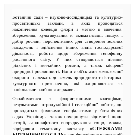
Ботанічні сади – науково-дослідницькі та культурно-
просвітницькі заклади, в яких проводяться
накопичення колекцій флори з метою її вивчення,
збереження, культивування й акліматизації; пошук і
добір рослин, перспективних для створення зелених
насаджень і здійснення інших видів господарської
діяльності; робота щодо збереження генофонду
рослинного світу. У них створюються ділянки
рідкісних і звичайних рослин, а також місцевої
природної рослинності. Вони є об'єктами комплексної
охорони і належать до земель природного та історико-
культурного призначення, які охороняються як
національне надбання держави.
Ознайомитися з флористичними колекціями,
результатами інтродукційної і селекційної роботи, що
проводиться фаховими спеціалістами у ботанічних
садах України; а також почерпнути відомості щодо
історії, ландшафтного впорядкування тощо, можна,
«СТЕЖКАМИ
відвідавши тематичну виставку
БОТАНІЧНОГО САДУ»
, що функціонує у читальній