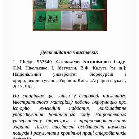
Деякі видання з виставки:
Стежками Ботанічного Саду
1. Шифр: 552640.
.
С.М. Ніколаєнко, І. Ібатуллін, В.Ф. Калуга [та ін.];
Національний університет біоресурсів і
природокористування України. Київ: «Аграрна наука» ,
2017. 96 с.
На сторінках цієї книги у супроводі численного
ілюстративного матеріалу подано інформацію про
історію, колекційні надбання, ландшафтне
упорядкування Ботанічного саду Національного
університету біоресурсів і природокористування
України. Також висвітлені особливості наукових
пошуків і результати кропіткої праці співробітників