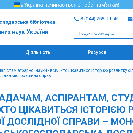
#Україна починається з тебе, пам’ятай!
8 (044) 258-21-45
сподарська бібліотека
рних наук України
Діяльність
Ресурси
алістам аграрної науки - всім, хто цікавиться історією розвитку 
слідна меліораційна справ
ЛАДАЧАМ, АСПІРАНТАМ, СТУ
 ХТО ЦІКАВИТЬСЯ ІСТОРІЄЮ
 ДОСЛІДНОЇ СПРАВИ – МОНО