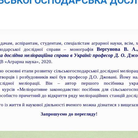
СІЛЬСЬКОГОСПОДАРСЬКА ДОС
дачам, аспірантам, студентам, спеціалістам аграрної науки, всім, 
Вергунова В. А.
сподарської дослідної справи – монографія
а дослідна меліораційна справа в Україні: професор Д. О. Джов
В «Аграрна наука», 2020.
о основні етапи розвитку сільськогосподарської дослідної меліорац
творців і розбудовників якої був професор Д.О. Джовані. Йому н
слідної меліорації. Він – автор першого посібника укр
х курсів «Меліоративне законодавство: посібник для сільськогосп
в особисто причетний до відкриття ряду меліораційних станцій дослі
о із життя й наукової діяльності вченого можна дізнатися з вищеза
Запрошуємо до перегляду!