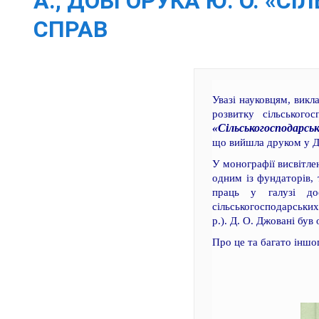
А., ДОВГОРУКА Ю. О. «
СПРАВ
Увазі науковцям, викла
розвитку сільського
«Сільськогосподарськ
що вийшла друком у Д
У монографії висвітлен
одним із фундаторів, 
праць у галузі до
сільськогосподарськи
р.). Д. О. Джовані бу
Про це та багато іншог