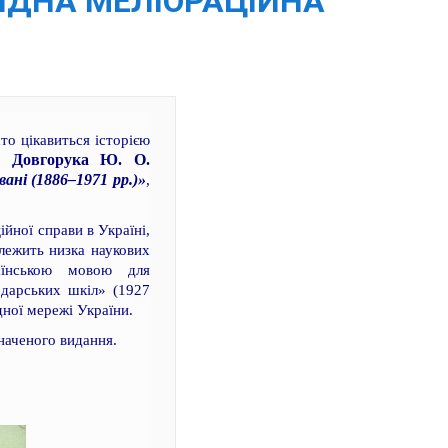
ЛІДНА МЕЛІОРАЦІЙНА
хто цікавиться історією
, Довгорука Ю. О.
ані (1886–1971 рр.)»
,
ійної справи в Україні,
алежить низка наукових
аїнською мовою для
одарських шкіл» (1927
дної мережі України.
значеного видання.