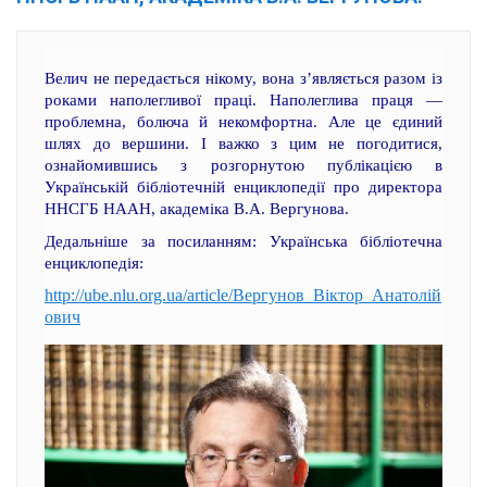
Велич не передається нікому, вона з’являється разом із
роками наполегливої праці. Наполеглива праця —
проблемна, болюча й некомфортна. Але це єдиний
шлях до вершини. І важко з цим не погодитися,
ознайомившись з розгорнутою публікацією в
Українській бібліотечній енциклопедії про директора
ННСГБ НААН, академіка В.А. Вергунова.
Дедальніше за посиланням: Українська бібліотечна
енциклопедія:
http://ube.nlu.org.ua/article/Вергунов_Віктор_Анатолій
ович