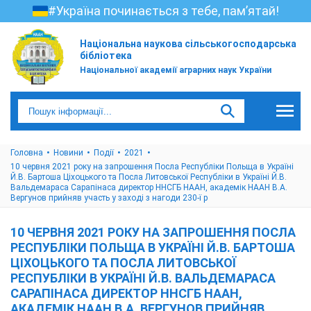
#Україна починається з тебе, пам’ятай!
Національна наукова сільськогосподарська
бібліотека
Національної академії аграрних наук України
Головна
Новини
Події
2021
10 червня 2021 року на запрошення Посла Республіки Польща в Україні
Й.В. Бартоша Ціхоцького та Посла Литовської Республіки в Україні Й.В.
Вальдемараса Сарапінаса директор ННСГБ НААН, академік НААН В.А.
Вергунов прийняв участь у заході з нагоди 230-ї р
10 ЧЕРВНЯ 2021 РОКУ НА ЗАПРОШЕННЯ ПОСЛА
РЕСПУБЛІКИ ПОЛЬЩА В УКРАЇНІ Й.В. БАРТОША
ЦІХОЦЬКОГО ТА ПОСЛА ЛИТОВСЬКОЇ
РЕСПУБЛІКИ В УКРАЇНІ Й.В. ВАЛЬДЕМАРАСА
САРАПІНАСА ДИРЕКТОР ННСГБ НААН,
АКАДЕМІК НААН В.А. ВЕРГУНОВ ПРИЙНЯВ