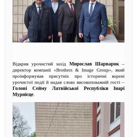
Мирослав Шарварок
Відкрив урочистий захід
–
директор компанії «Brothers & Image Group», який
проінформував присутніх про історичні корені
урочистої події й надав слово високоповажній гості –
Голові Сейму Латвійської Республіки
Інарі
Мурнієце
.