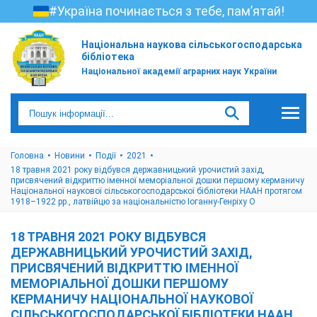
#Україна починається з тебе, пам’ятай!
Національна наукова сільськогосподарська
бібліотека
Національної академії аграрних наук України
Головна
Новини
Події
2021
18 травня 2021 року відбувся державницький урочистий захід,
присвячений відкриттю іменної меморіальної дошки першому керманичу
Національної наукової сільськогосподарської бібліотеки НААН протягом
1918–1922 рр., латвійцю за національністю Іоганну-Генріху О
18 ТРАВНЯ 2021 РОКУ ВІДБУВСЯ
ДЕРЖАВНИЦЬКИЙ УРОЧИСТИЙ ЗАХІД,
ПРИСВЯЧЕНИЙ ВІДКРИТТЮ ІМЕННОЇ
МЕМОРІАЛЬНОЇ ДОШКИ ПЕРШОМУ
КЕРМАНИЧУ НАЦІОНАЛЬНОЇ НАУКОВОЇ
СІЛЬСЬКОГОСПОДАРСЬКОЇ БІБЛІОТЕКИ НААН