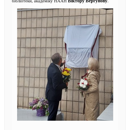
Віктору Вергунову
бібліотеки, академіку НААН
.