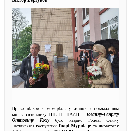
Віктор Вергунов
.
Право відкрити меморіальну дошки з покладанням
Іоганну-Генріху
квітів засновнику ННСГБ НААН –
Оттовичу Коху
було надано Голові Сейму
Інарі Мурнієце
Латвійської Республіки
та директору