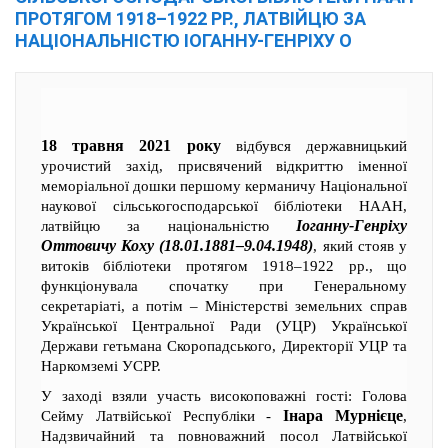
ПРОТЯГОМ 1918–1922 РР., ЛАТВІЙЦЮ ЗА
НАЦІОНАЛЬНІСТЮ ІОГАННУ-ГЕНРІХУ О
18 травня 2021 року
відбувся державницький
урочистий захід, присвячений відкриттю іменної
меморіальної дошки першому керманичу Національної
наукової сільськогосподарської бібліотеки НААН,
Іоганну-Генріху
латвійцю за національністю
Оттовичу Коху
(18.01.1881–9.04.1948)
, який стояв у
витоків бібліотеки протягом 1918–1922 рр., що
функціонувала спочатку при Генеральному
секретаріаті, а потім – Міністерстві земельних справ
Української Центральної Ради (УЦР) Української
Держави гетьмана Скоропадського, Директорії УЦР та
Наркомземі УСРР.
У заході взяли участь високоповажні гості: Голова
Інара Мурнієце
Сейму Латвійської Республіки -
,
Надзвичайний та повноважний посол Латвійської