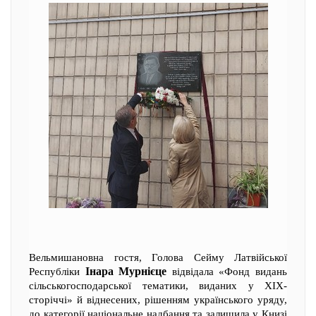
Вельмишановна гостя, Голова Сейму Латвійської
Інара Мурнієце
Республіки
відвідала «Фонд видань
сільськогосподарської тематики, виданих у XIX-
сторіччі» й віднесених, рішенням українського уряду,
до категорії національне надбання та залишила у Книзі