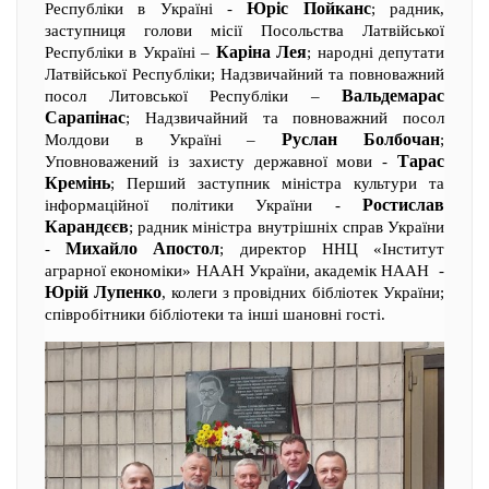
Юріс Пойканс
Республіки в Україні -
; радник,
заступниця голови місії Посольства Латвійської
Каріна Лея
Республіки в Україні –
; народні депутати
Латвійської Республіки; Надзвичайний та повноважний
Вальдемарас
посол Литовської Республіки –
Сарапінас
; Надзвичайний та повноважний посол
Руслан Болбочан
Молдови в Україні –
;
Тарас
Уповноважений із захисту державної мови -
Кремінь
; Перший заступник міністра культури та
Ростислав
інформаційної політики України -
Карандєєв
; радник міністра внутрішніх справ України
Михайло Апостол
-
; директор ННЦ «Інститут
аграрної економіки» НААН України, академік НААН -
Юрій Лупенко
, колеги з провідних бібліотек України;
співробітники бібліотеки та інші шановні гості.