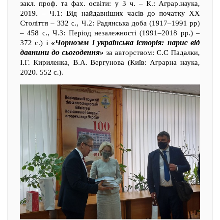
закл. проф. та фах. освіти: у 3 ч. – К.: Аграр.наука,
2019. – Ч.1: Від найдавніших часів до початку ХХ
Століття – 332 с., Ч.2: Радянська доба (1917–1991 рр)
– 458 с., Ч.3: Період незалежності (1991–2018 рр.) –
«Чорнозем і українська історія: нарис від
372 с.) і
давнини до сьогодення»
за авторством: С.С Падалки,
І.Г. Кириленка, В.А. Вергунова (Київ: Аграрна наука,
2020. 552 с.).