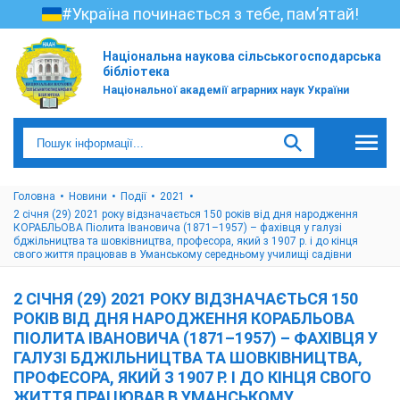
#Україна починається з тебе, пам’ятай!
Національна наукова сільськогосподарська
бібліотека
Національної академії аграрних наук України
Головна
Новини
Події
2021
2 січня (29) 2021 року відзначається 150 років від дня народження
КОРАБЛЬОВА Піолита Івановича (1871–1957) – фахівця у галузі
бджільництва та шовківництва, професора, який з 1907 р. і до кінця
свого життя працював в Уманському середньому училищі садівни
2 СІЧНЯ (29) 2021 РОКУ ВІДЗНАЧАЄТЬСЯ 150
РОКІВ ВІД ДНЯ НАРОДЖЕННЯ КОРАБЛЬОВА
ПІОЛИТА ІВАНОВИЧА (1871–1957) – ФАХІВЦЯ У
ГАЛУЗІ БДЖІЛЬНИЦТВА ТА ШОВКІВНИЦТВА,
ПРОФЕСОРА, ЯКИЙ З 1907 Р. І ДО КІНЦЯ СВОГО
ЖИТТЯ ПРАЦЮВАВ В УМАНСЬКОМУ