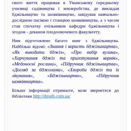
свого життя працював в Уманському середньому
училищі садівництва і землеробства, де викладав
бджільництво та шовківництво, завідував навчально-
дослідною пасікою і станцією шовківництва, а з часом
став спочатку очільником кафедри бджільництва і
згодом - деканом плодоовочевого факультету.
Ним підготовлено багато книг з бджільництва.
«Знання і користь бджільництва»,
Найбільш відомі:
«Як виводити бджіл», «Про вибір вулика»,
«Харчування бджіл та приготування кормів»,
«Медоносні рослини», «Підручник бджільництва»,
«Догляд за бджолами», «Хвороби бджіл та їх
лікування», «Бджільництво», «Підручник
шовківництва»
.
Більше інформації отримаєте, коли звернетеся до
http://dnsgb.com.ua/
бібліотеки