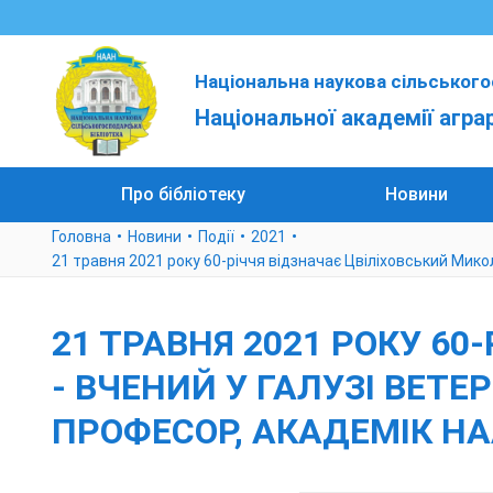
Національна наукова сільського
Національної академії агра
Про бібліотеку
Новини
Головна
Новини
Події
2021
21 травня 2021 року 60-річчя відзначає Цвіліховський Микол
21 ТРАВНЯ 2021 РОКУ 6
- ВЧЕНИЙ У ГАЛУЗІ ВЕТ
ПРОФЕСОР, АКАДЕМІК НА