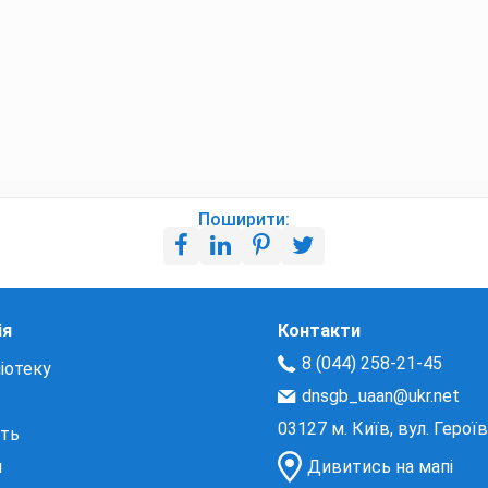
Поширити:
ія
Контакти
8 (044) 258-21-45
іотеку
dnsgb_uaan@ukr.net
03127 м. Київ, вул. Герої
сть
и
Дивитись на мапі