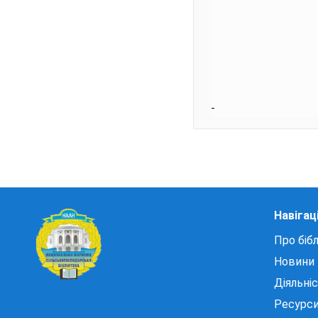
Навігац
Про бібл
Новини
Діяльні
Ресурс