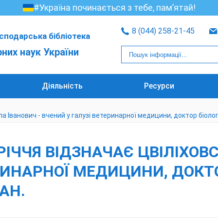
#Україна починається з тебе, пам’ятай!
8 (044) 258-21-45
сподарська бібліотека
рних наук України
Діяльність
Ресурси
а Іванович - вчений у галузі ветеринарної медицини, доктор біоло
0-РІЧЧЯ ВІДЗНАЧАЄ ЦВІЛІХО
ЕРИНАРНОЇ МЕДИЦИНИ, ДОКТ
АН.