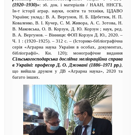
(1920–1930)»
: зб. док. і матеріалів / НААН, ННСГБ,
Ін-т історії аграр. науки, освіти та техніки, ЦДАВО
України; уклад.: В. А. Вергунов, Н. Б. Щебетюк, Н. П.
Коваленко, В. І. Кучер, С. М. Живора, А. С. Зотова, Н.
В. Маковська, О. В. Корзун, Д. Ю. Корзун ; наук, ред.
В. А. Вергунов. – Вінниця: ФОП Корзун Д. Ю., 2020. –
Ч. 1 : (1920–1925). – 312 с. – (Історико-бібліографічна
серія «Аграрна наука України в особах, документах,
бібліографії». Кн. 120); монографічне видання
Сільськогосподарська дослідна меліораційна справа
в Україні: професор Д. О. Джовані (1886–1971 рр.)
,
що вийшла друком у ДВ «Аграрна наука», 2020 та
багато інших.