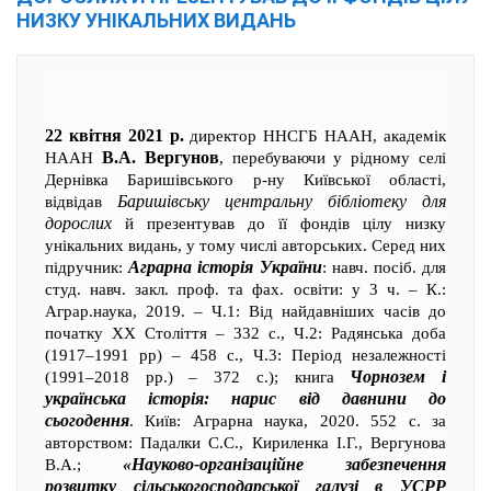
НИЗКУ УНІКАЛЬНИХ ВИДАНЬ
22 квітня 2021 р.
директор ННСГБ НААН, академік
В.А. Вергунов
НААН
, перебуваючи у рідному селі
Дернівка Баришівського р-ну Київської області,
Баришівську центральну бібліотеку для
відвідав
дорослих
й презентував до її фондів цілу низку
унікальних видань, у тому числі авторських. Серед них
Аграрна історія України
підручник:
: навч. посіб. для
студ. навч. закл. проф. та фах. освіти: у 3 ч. – К.:
Аграр.наука, 2019. – Ч.1: Від найдавніших часів до
початку ХХ Століття – 332 с., Ч.2: Радянська доба
(1917–1991 рр) – 458 с., Ч.3: Період незалежності
Чорнозем і
(1991–2018 рр.) – 372 с.); книга
українська історія: нарис від давнини до
сьогодення
. Київ: Аграрна наука, 2020. 552 с. за
авторством: Падалки С.С., Кириленка І.Г., Вергунова
«Науково-організаційне забезпечення
В.А.;
розвитку сільськогосподарської галузі в УСРР