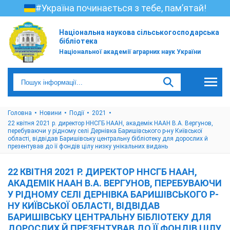
#Україна починається з тебе, пам’ятай!
Національна наукова сільськогосподарська
бібліотека
Національної академії аграрних наук України
Головна
Новини
Події
2021
22 квітня 2021 р. директор ННСГБ НААН, академік НААН В.А. Вергунов,
перебуваючи у рідному селі Дернівка Баришівського р-ну Київської
області, відвідав Баришівську центральну бібліотеку для дорослих й
презентував до її фондів цілу низку унікальних видань
22 КВІТНЯ 2021 Р. ДИРЕКТОР ННСГБ НААН,
АКАДЕМІК НААН В.А. ВЕРГУНОВ, ПЕРЕБУВАЮЧИ
У РІДНОМУ СЕЛІ ДЕРНІВКА БАРИШІВСЬКОГО Р-
НУ КИЇВСЬКОЇ ОБЛАСТІ, ВІДВІДАВ
БАРИШІВСЬКУ ЦЕНТРАЛЬНУ БІБЛІОТЕКУ ДЛЯ
ДОРОСЛИХ Й ПРЕЗЕНТУВАВ ДО ЇЇ ФОНДІВ ЦІЛУ