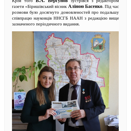
В.А. Вергунов
Крім того
зустрівся з редактором
Аліною Басенко
газети «Біришівський вісник
. Під час
розмови було досягнуто домовленостей про подальшу
співпрацю науковців ННСГБ НААН з редакцією вище
зазначеного періодичного видання.