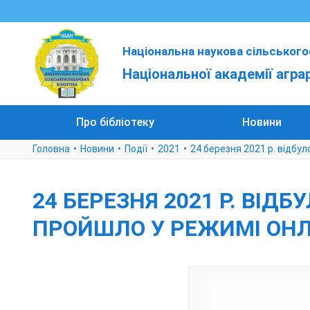
Національна наукова сільського
Національної академії агра
Про бібліотеку
Новини
Головна
Новини
Події
2021
24 березня 2021 р. відбу
24 БЕРЕЗНЯ 2021 Р. ВІД
ПРОЙШЛО У РЕЖИМІ ОНЛ