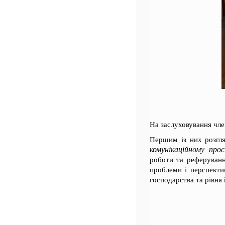
На заслуховування чле
Першим із них розгл
комунікаційному про
роботи та реферуван
проблеми і перспекти
господарства та рівня