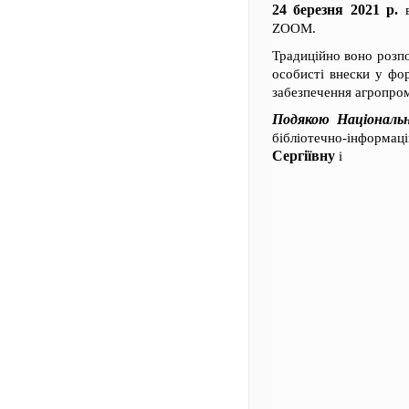
24 березня 2021 р.
в
ZOOM.
Традиційно воно розпо
особисті внески у фо
забезпечення агропром
Подякою Національн
бібліотечно-інформа
Сергіївну
і