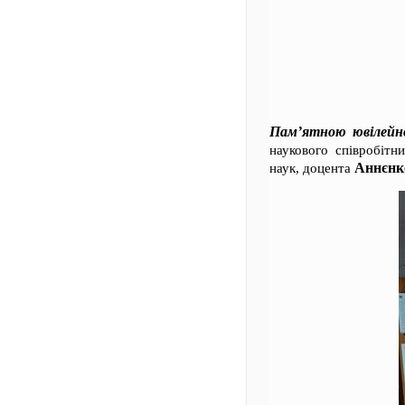
Пам’ятною ювілейно
наукового співробітн
Аннєнко
наук, доцента