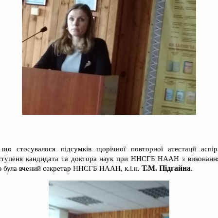
що стосувалося підсумків щорічної повторної атестації аспіра
 ступеня кандидата та доктора наук при ННСГБ НААН з виконанн
Т.М. Підгайна
ю була вчений секретар ННСГБ НААН, к.і.н.
.