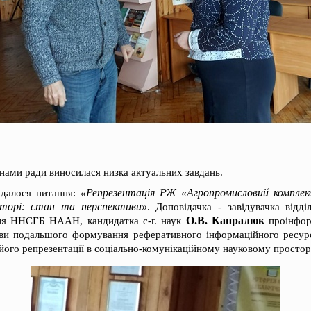
нами ради виносилася низка актуальних завдань.
«Репрезентація РЖ «Агропромисловий комплекс
ядалося питання:
сторі: стан та перспективи»
. Доповідачка - завідувачка відді
О.В. Капралюк
ня ННСГБ НААН, кандидатка с-г. наук
проінфор
ви подальшого формування реферативного інформаційного ресурс
 його репрезентації в соціально-комунікаційному науковому простор