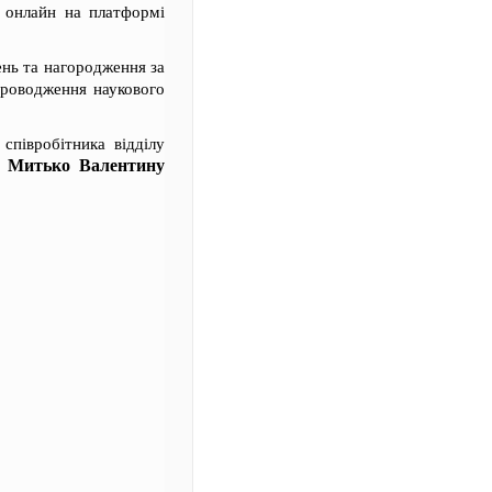
 онлайн на платформі
ень та нагородження за
проводження наукового
співробітника відділу
Митько Валентину
Н