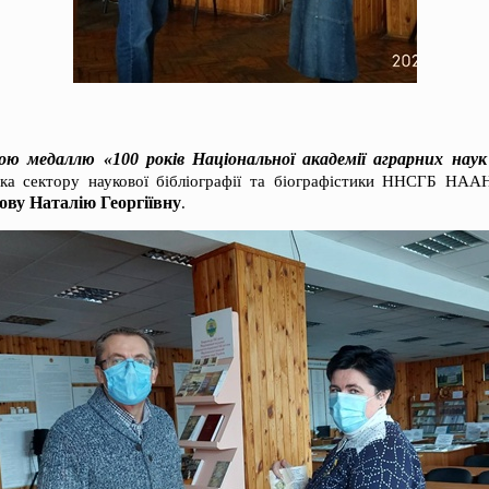
ю медаллю «100 років Національної академії аграрних наук
ика сектору наукової бібліографії та біографістики ННСГБ НАА
ву Наталію Георгіївну
.