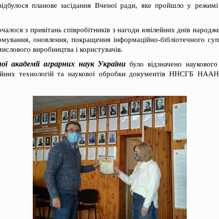
ідбулося планове засідання Вченої ради, яке пройшло у режимі
чалося з привітань співробітників з нагоди ювілейних днів народж
рмування, оновлення, покращення інформаційно-бібліотечного су
ислового виробництва і користувачів.
ої академії аграрних наук України
було відзначено наукового 
ційних технологій та наукової обробки документів ННСГБ НАА