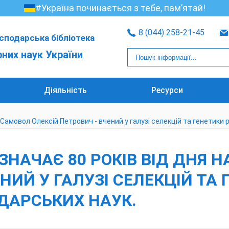
#Україна починається з тебе, пам’ятай!
8 (044) 258-21-45
сподарська бібліотека
рних наук України
Діяльність
Ресурси
 Самовол Олексій Петрович - вчений у галузі селекцій та генетики
ІДЗНАЧАЄ 80 РОКІВ ВІД ДН
НИЙ У ГАЛУЗІ СЕЛЕКЦІЙ ТА
ДАРСЬКИХ НАУК.