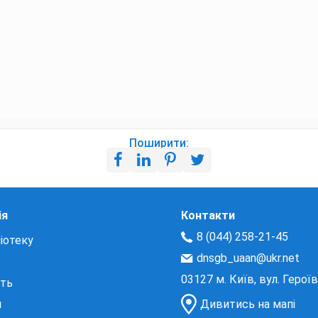
Поширити:
ія
Контакти
8 (044) 258-21-45
іотеку
dnsgb_uaan@ukr.net
03127 м. Київ, вул. Герої
сть
и
Дивитись на мапі