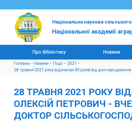
Національна наукова сільського
Національної академії агра
Про бібліотеку
Новини
Головна
Новини
Події
2021
28 травня 2021 року відзначає 80 років від дня народження
28 ТРАВНЯ 2021 РОКУ В
ОЛЕКСІЙ ПЕТРОВИЧ - ВЧЕ
ДОКТОР СІЛЬСЬКОГОСПО