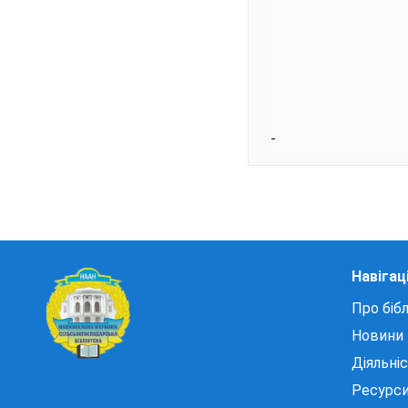
Навігац
Про бібл
Новини
Діяльні
Ресурс