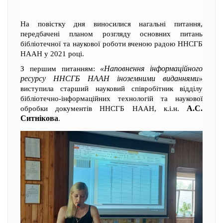
На повістку дня виносилися нагальні питання,
передбачені планом розгляду основних питань
бібліотечної та наукової роботи вченою радою ННСГБ
НААН у 2021 році.
«Наповнення інформаційного
З першим питанням:
ресурсу ННСГБ НААН іноземними виданнями»
виступила старший науковий співробітник відділу
бібліотечно-інформаційних технологій та наукової
А.С.
обробки документів ННСГБ НААН, к.і.н.
Ситнікова
.