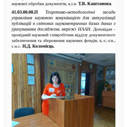
Т.В. Каштанова
наукової обробки документів, к.і.н.
.
41.03.00.08.П
Теоретико-методологічні засади
управління науковою комунікацією для актуалізації
публікацій в світових наукометричних базах даних з
урахуванням досліджень мережі НААН
. Доповідач -
провідний науковий співробітник відділу документного
забезпечення та збереження наукових фондів, к.-с.-г.н.,
Н.Д. Коломієць
с.н.с.
.