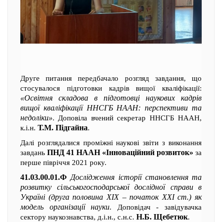
Друге питання передбачало розгляд завдання, що
стосувалося підготовки кадрів вищої кваліфікації:
«Освітня складова в підготовці наукових кадрів
вищої кваліфікації ННСГБ НААН: перспективи та
недоліки»
. Доповіла вчений секретар ННСГБ НААН,
Т.М. Підгайна
к.і.н.
.
Далі розглядалися проміжні наукові звіти з виконання
ПНД 41 НААН «Інноваційний розвиток»
завдань
за
перше півріччя 2021 року.
41.03.00.01.Ф
Дослідження історії становлення та
розвитку сільськогосподарської дослідної справи в
Україні (друга половина ХІХ – початок ХХІ ст.) як
модель організації науки
. Доповідач - завідувачка
Н.Б. Щебетюк
сектору наукознавства, д.і.н., с.н.с.
.