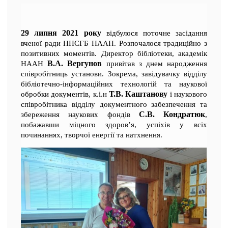
29 липня 2021 року
відбулося поточне засідання
вченої ради ННСГБ НААН. Розпочалося традиційно з
позитивних моментів. Директор бібліотеки, академік
В.А. Вергунов
НААН
привітав з днем народження
співробітниць установи. Зокрема, завідувачку відділу
бібліотечно-інформаційних технологій та наукової
Т.В. Каштанову
обробки документів, к.і.н
і наукового
співробітника відділу документного забезпечення та
С.В. Кондратюк
збереження наукових фондів
,
побажавши міцного здоров’я, успіхів у всіх
починаннях, творчої енергії та натхнення.